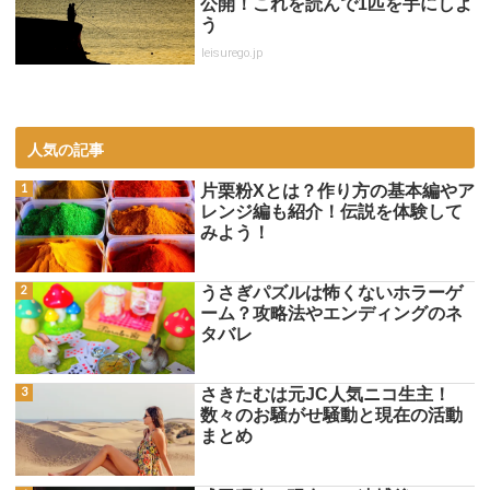
公開！これを読んで1匹を手にしよ
う
leisurego.jp
人気の記事
片栗粉Xとは？作り方の基本編やア
レンジ編も紹介！伝説を体験して
みよう！
うさぎパズルは怖くないホラーゲ
ーム？攻略法やエンディングのネ
タバレ
さきたむは元JC人気ニコ生主！
数々のお騒がせ騒動と現在の活動
まとめ