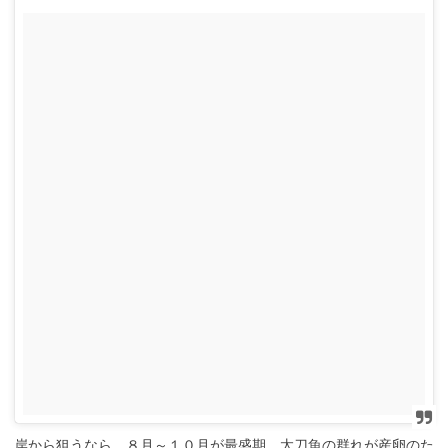
岸から狙うなら、８月～１０月が最盛期。太刀魚の群れが産卵のた