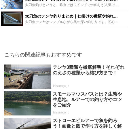
太刀魚釣りというと、昨今ではワインドでの釣りが人気ですが、時期や時間帯によっては、圧倒的にジグのほうがより良い釣果を得られます太刀魚はワインドでしか釣ったことがないという方、ぜひ今期はジグをタックル...
太刀魚のテンヤ釣りまとめ｜仕掛けの種類や釣れるコツをご紹介！ - Leisurego(レジャーゴー)
太刀魚テンヤはシンプルながら奥の深い釣り方です。初心者でも行いやすい釣りですが、アクションの方法や仕掛けの選び方を知ることによっていい釣果を得ることができます。この記事では太刀魚テンヤの仕掛けの種類...
こちらの関連記事もおすすめです
テンヤ3種類を徹底解明！それぞれ
のえさの種類から結び方まで！
leisurego.jp
スモールマウスバスとは？生態や
生息地、ルアーでの釣り方やコツ
をご紹介
leisurego.jp
ストローエビルアーで魚を釣ろ
う！画像と図で作り方を詳しく解