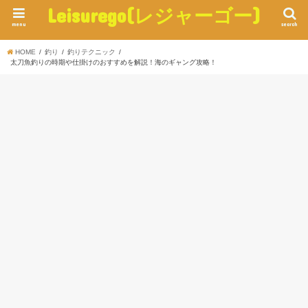
Leisurego(レジャーゴー)
menu
search
HOME
釣り
釣りテクニック
太刀魚釣りの時期や仕掛けのおすすめを解説！海のギャング攻略！