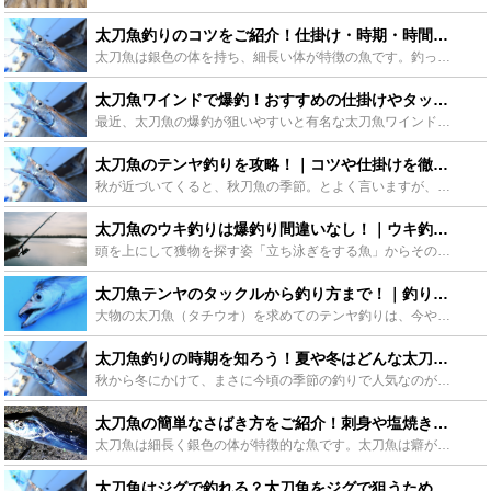
太刀魚釣りのコツをご紹介！仕掛け・時期・時間帯から見る攻略法 - Leisurego(レジャーゴー)
太刀魚は銀色の体を持ち、細長い体が特徴の魚です。釣って食べることもできるところから人気の釣りです。この記事では太刀魚釣りを始めたい方向けに仕掛けやタックル、釣り方や時期などを紹介します。太刀魚を始め...
太刀魚ワインドで爆釣！おすすめの仕掛けやタックル、しゃくり方のコツをご紹介！ - Leisurego(レジャーゴー)
最近、太刀魚の爆釣が狙いやすいと有名な太刀魚ワインドをご存知でしょうか？ワインドをすることで太刀魚の捕食本能を刺激させることでとてもよく釣れます。ここではおすすめの仕掛けや専用タックルなど、初心者の...
太刀魚のテンヤ釣りを攻略！｜コツや仕掛けを徹底解説！ - Leisurego(レジャーゴー)
秋が近づいてくると、秋刀魚の季節。とよく言いますが、ほかにも鯵や鯛、太刀魚などが旬を迎えます。そうです！太刀魚です。天然の太刀魚を丸々１匹買おうとなると高いもので１万を軽く超えてしまいます。どうせ天...
太刀魚のウキ釣りは爆釣り間違いなし！｜ウキ釣りおすすめ10選！ - Leisurego(レジャーゴー)
頭を上にして獲物を探す姿「立ち泳ぎをする魚」からその名が付けられた太刀魚。年間を通して美味しく、色々な料理で食べられる人気の高い魚です。今回はそんな太刀魚をウキ釣りで爆釣りできるおススメの時期や道具...
太刀魚テンヤのタックルから釣り方まで！｜釣り場毎のおすすめテンヤ10選！ - Leisurego(レジャーゴー)
大物の太刀魚（タチウオ）を求めてのテンヤ釣りは、今や大人気です。独特な太刀魚のアタリとそれを掛けるおもしろさは、多くの釣り人をとりこにしています。ここでは、太刀魚テンヤとは何か、タックルの選び方、船...
太刀魚釣りの時期を知ろう！夏や冬はどんな太刀魚が釣れる？ - Leisurego(レジャーゴー)
秋から冬にかけて、まさに今頃の季節の釣りで人気なのが今日ご紹介する太刀魚です。陸釣り、船釣り共にこの時期はたくさんの釣り人でにぎわいますが、釣り方やロケーションによっては年間を通しても楽しめるので、...
太刀魚の簡単なさばき方をご紹介！刺身や塩焼きのレシピも！ - Leisurego(レジャーゴー)
太刀魚は細長く銀色の体が特徴的な魚です。太刀魚は癖がなく程よい脂の乗り具合で、とてもおいしい魚です。釣ることもでき、スーパーでも一度は見かけたことがあるのではないでしょうか。この記事ではそんな太刀魚...
太刀魚はジグで釣れる？太刀魚をジグで狙うためのおすすめジグとは？ - Leisurego(レジャーゴー)