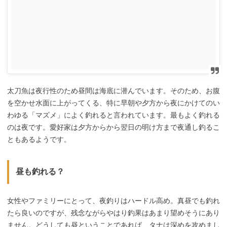
太刀魚は夜行性のため昼間は海底に潜んでいます。そのため、お腹
を空かせ水面に上がってくる、特に早朝や夕方から夜にかけてのい
わゆる「マズメ」によく釣れると言われています。最もよく釣れる
のは夜です。愛好家は夕方からから翌日の明け方まで夜通し釣るこ
ともあるようです。
昼も釣れる？
女性やファミリーにとって、夜釣りはハードル高め。真昼でも釣れ
たら良いのですが、残念ながらやはり釣果はあまり望めそうにあり
ません。どうしても昼ということであれば、タナは深めを攻めまし