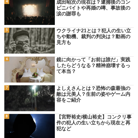
成田昭次の現在は？逮捕後のコン
ビニバイトや再婚の噂、事故後の
涙の謝罪も
ウクライナ21とは？犯人の生い立
ちや動機、裁判の判決は？動画の
見方も
鏡に向かって「お前は誰だ」実践
したらどうなる？精神崩壊するっ
て本当？
よしえさんとは？恐怖の森最強の
敵は元美人？生前の姿やゲーム内
容をご紹介
【宮野裕史/横山裕史】コンクリ事
件の犯人の生い立ちから現在と再
犯など