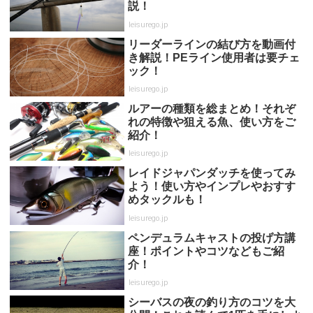
説！
leisurego.jp
リーダーラインの結び方を動画付
き解説！PEライン使用者は要チェ
ック！
leisurego.jp
ルアーの種類を総まとめ！それぞ
れの特徴や狙える魚、使い方をご
紹介！
leisurego.jp
レイドジャパンダッチを使ってみ
よう！使い方やインプレやおすす
めタックルも！
leisurego.jp
ペンデュラムキャストの投げ方講
座！ポイントやコツなどもご紹
介！
leisurego.jp
シーバスの夜の釣り方のコツを大