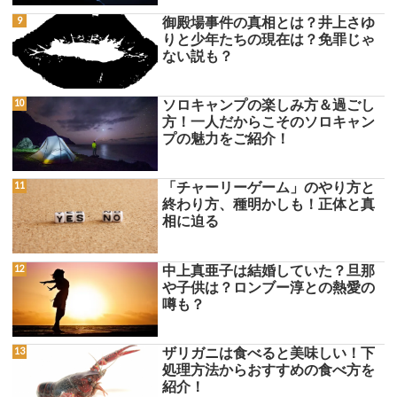
御殿場事件の真相とは？井上さゆ
りと少年たちの現在は？免罪じゃ
ない説も？
ソロキャンプの楽しみ方＆過ごし
方！一人だからこそのソロキャン
プの魅力をご紹介！
「チャーリーゲーム」のやり方と
終わり方、種明かしも！正体と真
相に迫る
中上真亜子は結婚していた？旦那
や子供は？ロンブー淳との熱愛の
噂も？
ザリガニは食べると美味しい！下
処理方法からおすすめの食べ方を
紹介！