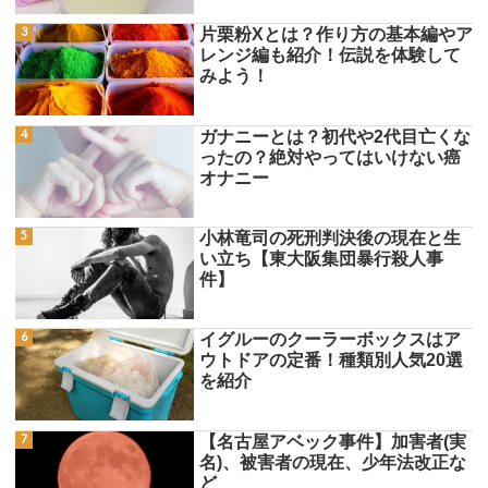
片栗粉Xとは？作り方の基本編やア
レンジ編も紹介！伝説を体験して
みよう！
ガナニーとは？初代や2代目亡くな
ったの？絶対やってはいけない癌
オナニー
小林竜司の死刑判決後の現在と生
い立ち【東大阪集団暴行殺人事
件】
イグルーのクーラーボックスはア
ウトドアの定番！種類別人気20選
を紹介
【名古屋アベック事件】加害者(実
名)、被害者の現在、少年法改正な
ど