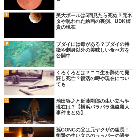
美大ボールは5回見たら死ぬ？元ネ
タや呪われた絵画の裏側、UDK姉
貴の現在
ブダイには毒がある？ブダイの特
徴や刺身以外の美味しい食べ方を
公開中
くろくろとは？ニコ生を辞めて発
狂し死亡？復活の噂や現在につい
ても
池田容之と近藤剛郎の生い立ちや
現在は？【横浜バラバラ強盗殺人
事件まとめ】
孫GONGの父は元ヤクザの組長！
衝撃の生い立ちのラッパーの過去