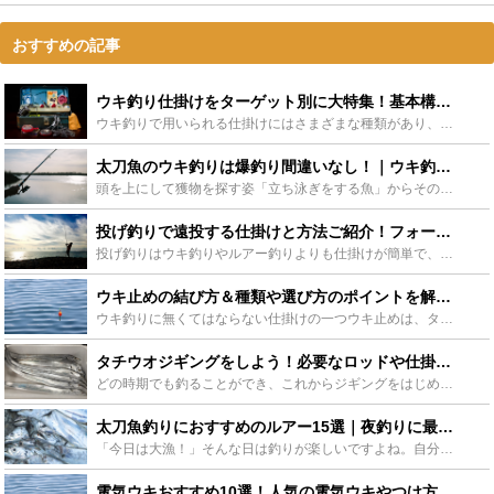
おすすめの記事
ウキ釣り仕掛けをターゲット別に大特集！基本構成から必要アイテムまで！ - Leisurego(レジャーゴー)
ウキ釣りで用いられる仕掛けにはさまざまな種類があり、ターゲットの種類やコンディションに合ったベストな仕掛けをチョイスすることが好釣果のカギを握っています。この記事では、ターゲット別の各種ウキ釣り仕掛...
太刀魚のウキ釣りは爆釣り間違いなし！｜ウキ釣りおすすめ10選！ - Leisurego(レジャーゴー)
頭を上にして獲物を探す姿「立ち泳ぎをする魚」からその名が付けられた太刀魚。年間を通して美味しく、色々な料理で食べられる人気の高い魚です。今回はそんな太刀魚をウキ釣りで爆釣りできるおススメの時期や道具...
投げ釣りで遠投する仕掛けと方法ご紹介！フォームや動画も！ - Leisurego(レジャーゴー)
投げ釣りはウキ釣りやルアー釣りよりも仕掛けが簡単で、堤防や砂浜など陸からでも十分狙えるので、ファミリーで気軽に楽しむことができます。投げ方もコツを掴めば誰でも簡単にマスターできます。ここでは、投げ釣...
ウキ止めの結び方＆種類や選び方のポイントを解説します！ - Leisurego(レジャーゴー)
ウキ釣りに無くてはならない仕掛けの一つウキ止めは、タックルボックスにストックしておきたいマストアイテムです。ウキを使う釣りであればどの結び方でも活用できるので、脱初心者を目指して是非覚えておきましょ...
タチウオジギングをしよう！必要なロッドや仕掛けをご紹介！ - Leisurego(レジャーゴー)
どの時期でも釣ることができ、これからジギングをはじめてみたいという方や玄人の方にもおすすめの魅力的な魚にタチウオがいます。そこで、よりタチウオジギングを堪能しいただくうえで必要なロッドや仕掛けをこの...
太刀魚釣りにおすすめのルアー15選｜夜釣りに最適なケミホタルも！ - Leisurego(レジャーゴー)
「今日は大漁！」そんな日は釣りが楽しいですよね。自分で釣った魚を調理するのも楽しさの一つですが、釣りをする人からすると「魚との駆け引き」が一番の醍醐味ではないでしょうか？ターゲットとなる魚によって時...
電気ウキおすすめ10選！人気の電気ウキやつけ方・性能チェック！ - Leisurego(レジャーゴー)