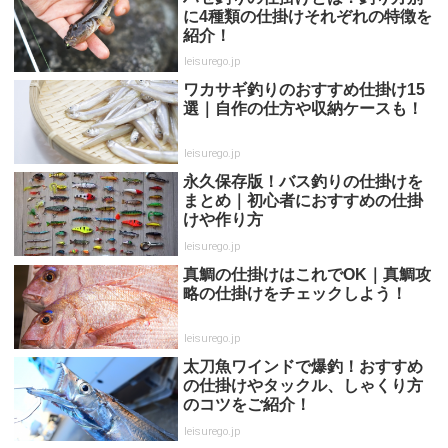
に4種類の仕掛けそれぞれの特徴を
紹介！
leisurego.jp
ワカサギ釣りのおすすめ仕掛け15
選｜自作の仕方や収納ケースも！
leisurego.jp
永久保存版！バス釣りの仕掛けを
まとめ｜初心者におすすめの仕掛
けや作り方
leisurego.jp
真鯛の仕掛けはこれでOK｜真鯛攻
略の仕掛けをチェックしよう！
leisurego.jp
太刀魚ワインドで爆釣！おすすめ
の仕掛けやタックル、しゃくり方
のコツをご紹介！
leisurego.jp