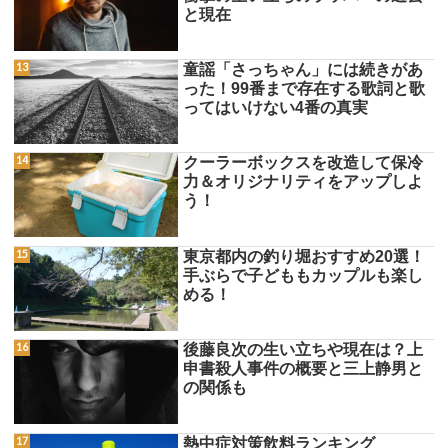
と現在
童謡「さっちゃん」には続きがあ
った！99番まで存在する歌詞と歌
ってはいけない4番の真実
クーラーボックスを改造して保冷
力＆オリジナリティをアップしよ
う！
東京都内の釣り堀おすすめ20選！
手ぶらで子どももカップルも楽し
める！
後藤良次の生い立ちや現在は？上
申書殺人事件の概要と三上静男と
の関係も
熱中症対策飲料ランキング