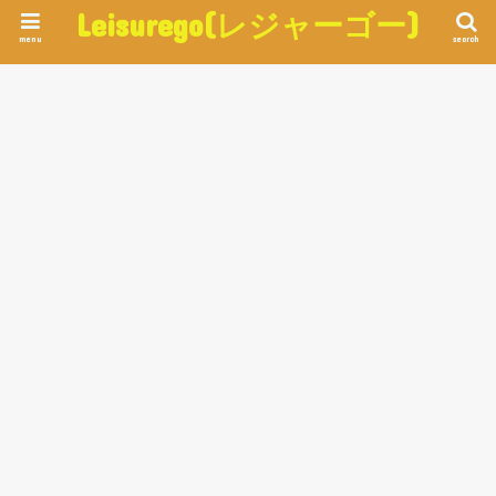
Leisurego(レジャーゴー)
menu
search