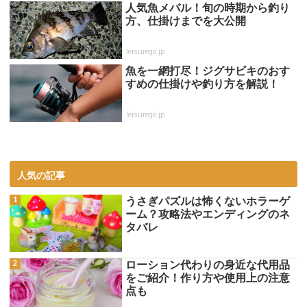
人気魚メバル！旬の時期から釣り
方、仕掛けまでを大公開
leisurego.jp
魚を一網打尽！ジグサビキのおす
すめの仕掛けや釣り方を解説！
leisurego.jp
人気の記事
うさぎパズルは怖くないホラーゲ
ーム？攻略法やエンディングのネ
タバレ
ローション代わりの身近な代用品
をご紹介！作り方や使用上の注意
点も