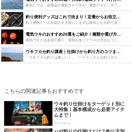
夜釣りでは、必需品の電気ウキですが、電気ウキと一言で言っても、いろいろなメーカーさんが、いろいろな電気ウキを販売されていていますよね？どんな電気ウキを使ったらいいか悩んだことはありませんか？釣りたい...
釣り便利グッズはこれで決まり！定番からお役立ちグッズまで - Leisurego(レジャーゴー)
釣り便利グッズを紹介する前に、まずは基本となる釣り道具についておさらいしておきましょう。釣りをするのに欠かせない基本セットのことを、まとめて「タックル」と呼びます。タックルに含まれるのは、主に「ロッ...
電気ウキのおすすめ20選をご紹介！種類や選び方も解説！ - Leisurego(レジャーゴー)
電気ウキとは名前の通り、電気を使ってウキが光るようになっているもののことです。夜の釣りではアタリがとりにくいのですが、電気ウキはそんな悩みを解決してくれる釣りの強い味方なのです！この記事では種類や選...
ウキフカセ釣り講座｜仕掛けから釣り方のコツまで - Leisurego(レジャーゴー)
「ウキフカセ釣りは難しい！」「ベテランさんの釣り方だ！」と思っていませんか？魚釣り初心者であればなおさら、憧れつつも敬遠しがちな釣り方かもしれません。ここではウキフカセで釣れる魚、道具や釣り方のコツ...
こちらの関連記事もおすすめです
ウキ釣り仕掛けをターゲット別に
大特集！基本構成から必要アイテ
ムまで！
leisurego.jp
ハゼ釣りの仕掛けとは？釣り方別