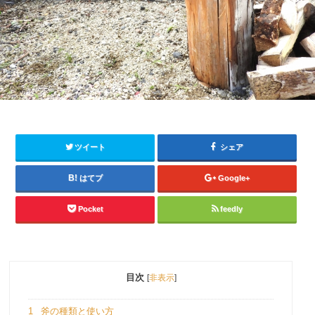
ツイート
シェア
はてブ
Google+
Pocket
feedly
目次
[
非表示
]
1
斧の種類と使い方