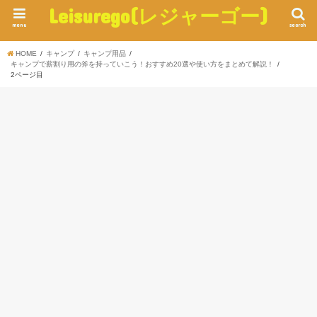
Leisurego(レジャーゴー)
menu
search
HOME
キャンプ
キャンプ用品
キャンプで薪割り用の斧を持っていこう！おすすめ20選や使い方をまとめて解説！
2ページ目