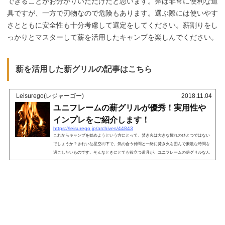
できることがお分かりいただけたと思います。斧は非常に便利な道
具ですが、一方で刃物なので危険もあります。選ぶ際には使いやす
さとともに安全性も十分考慮して選定をしてください。薪割りをし
っかりとマスターして薪を活用したキャンプを楽しんでください。
薪を活用した薪グリルの記事はこちら
Leisurego(レジャーゴー)
2018.11.04
ユニフレームの薪グリルが優秀！実用性や
インプレをご紹介します！
https://leisurego.jp/archives/44843
これからキャンプを始めようという方にとって、焚き火は大きな憧れのひとつではない
でしょうか？きれいな星空の下で、気の合う仲間と一緒に焚き火を囲んで素敵な時間を
過ごしたいものです。そんなときにとても役立つ道具が、ユニフレームの薪グリルなん
です！焚き火を盛大に楽しむなら「ユニフレームの薪グリル」！焚き火は「直火禁止」
がマナーこれから初めて焚き火をしようという方にまず知っておいてほしいのは、「キ
ャンプ場の地面に直接火を起こすのはマナー違反」ということです。山火事防止のため
にも、地中の微生物を守るため...