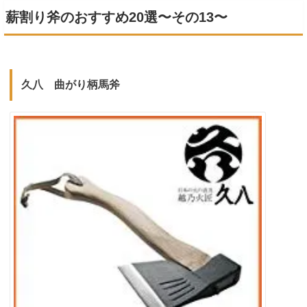
薪割り斧のおすすめ20選〜その13〜
久八 曲がり柄馬斧