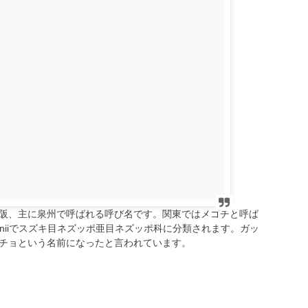
阪、主に泉州で呼ばれる呼び名です。関東ではメゴチと呼ば
ardsoniiでスズキ目ネズッポ亜目ネズッポ科に分類されます。ガッ
チョという名前になったと言われています。