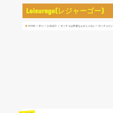
Leisurego(レジャーゴー)
HOME
釣り
お魚紹介
ガッチョは外道なんかじゃない！ガッチョと