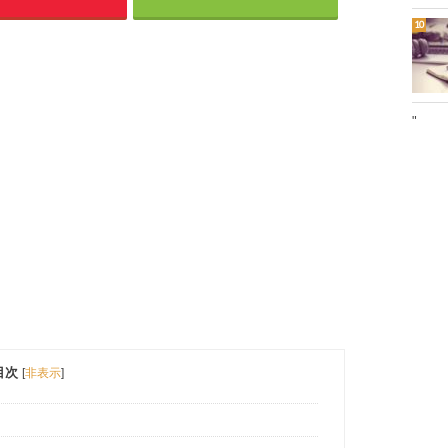
"
目次
[
非表示
]