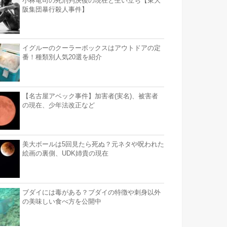
小林竜司の死刑判決後の現在と生い立ち【東大
阪集団暴行殺人事件】
イグルーのクーラーボックスはアウトドアの定
番！種類別人気20選を紹介
【名古屋アベック事件】加害者(実名)、被害者
の現在、少年法改正など
美大ボールは5回見たら死ぬ？元ネタや呪われた
絵画の裏側、UDK姉貴の現在
ブダイには毒がある？ブダイの特徴や刺身以外
の美味しい食べ方を公開中