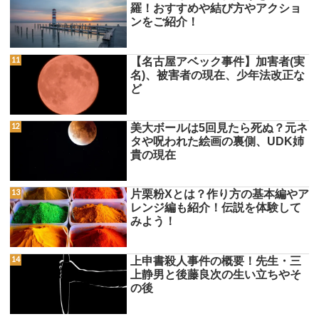
羅！おすすめや結び方やアクショ
ンをご紹介！
【名古屋アベック事件】加害者(実
名)、被害者の現在、少年法改正な
ど
美大ボールは5回見たら死ぬ？元ネ
タや呪われた絵画の裏側、UDK姉
貴の現在
片栗粉Xとは？作り方の基本編やア
レンジ編も紹介！伝説を体験して
みよう！
上申書殺人事件の概要！先生・三
上静男と後藤良次の生い立ちやそ
の後