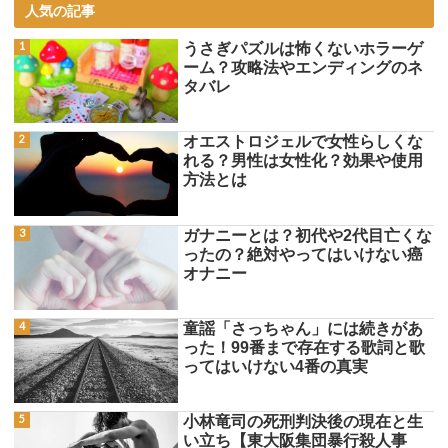
人気の記事
うさぎパズルは怖くないホラーゲ
ーム？攻略法やエンディングのネ
タバレ
オエストロジェルで女性らしくな
れる？男性は女性化？効果や使用
方法とは
ガナニーとは？初代や2代目亡くな
ったの？絶対やってはいけない癌
オナニー
童謡「さっちゃん」には続きがあ
った！99番まで存在する歌詞と歌
ってはいけない4番の真実
小林竜司の死刑判決後の現在と生
い立ち【東大阪集団暴行殺人事