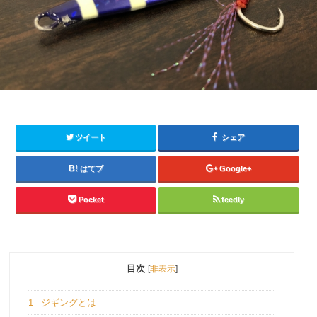
ツイート
シェア
はてブ
Google+
Pocket
feedly
目次
[
非表示
]
1
ジギングとは