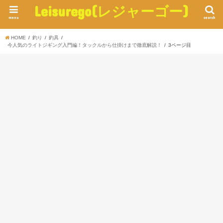
Leisurego(レジャーゴー)
menu
search
HOME
釣り
釣具
今人気のライトジギング入門編！タックルから仕掛けまで徹底解説！
3ページ目