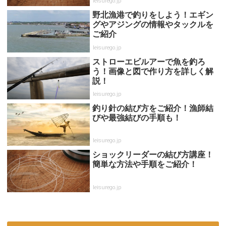
leisurego.jp
野北漁港で釣りをしよう！エギン
グやアジングの情報やタックルを
ご紹介
leisurego.jp
ストローエビルアーで魚を釣ろ
う！画像と図で作り方を詳しく解
説！
leisurego.jp
釣り針の結び方をご紹介！漁師結
びや最強結びの手順も！
leisurego.jp
ショックリーダーの結び方講座！
簡単な方法や手順をご紹介！
leisurego.jp