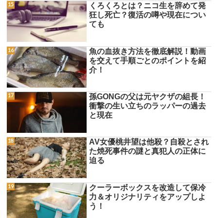
くろくろとは？ニコ生を辞めて発
狂し死亡？復活の噂や現在につい
ても
魚の血抜き方法を徹底解説！動画
を交えて手順ごとのポイントを紹
介！
孫GONGの父は元ヤクザの組長！
衝撃の生い立ちのラッパーの過去
と現在
AV女優桃井望は他殺？自殺とされ
た焼死事件の謎と真犯人の正体に
迫る
クーラーボックスを改造して保冷
力＆オリジナリティをアップしよ
う！