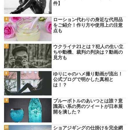
件】
ローション代わりの身近な代用品
をご紹介！作り方や使用上の注意
点も
ウクライナ21とは？犯人の生い立
ちや動機、裁判の判決は？動画の
見方も
ゆりにゃのハメ撮り動画が流出！
公式ブログで明かした真相と
は！？
ブルーボトルのあいつとは誰？意
識高い系の男のツイートが日本展
開を潰した？
ショアジギングの仕掛けを完全網