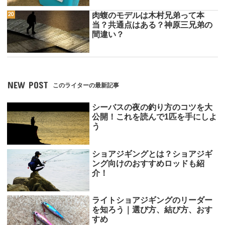
肉蝮のモデルは木村兄弟って本
当？共通点はある？神原三兄弟の
間違い？
NEW POST
このライターの最新記事
シーバスの夜の釣り方のコツを大
公開！これを読んで1匹を手にしよ
う
ショアジギングとは？ショアジギ
ング向けのおすすめロッドも紹
介！
ライトショアジギングのリーダー
を知ろう｜選び方、結び方、おす
すめ