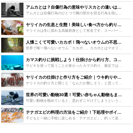
アムカとは？自傷行為の意味やリスカとの違いは？やめ方や隠し方も紹介！ - Leisurego(レジャーゴー)
アムカとは自傷行為のひとつで腕の部分を切る行為を指します。今回はアムカについて、意味や症状、なぜアムカをするのか心理的な部分などを紹介しながら、リスカとの違いとアムカへの対処法ややめ方、残ってしまっ...
ヤリイカの生息と生態！美味しい食べ方から釣り方まで！ - Leisurego(レジャーゴー)
ヤリイカは冬に採れる高級刺身として有名です。スーパーなどに出回ることは殆どなく料理や寿司屋で味わいます。ケンサキイカやアオリイカの旨味や甘みとは違った上品な味わいと程よい食感を楽しめます。今回はそん...
人懐こくて可愛いカカポ！飛べないオウムの不思議な生態を見よう！ - Leisurego(レジャーゴー)
世界で唯一飛べないオウム「カカポ」。カカポとはマオリ語で「夜のオウム」という意味で、その性格はとても人懐こく可愛らしいものです。カカポは現在絶滅の危機に迫られています。そんな人懐こくて可愛いカカポの...
カマス釣りに挑戦しよう！仕掛けから釣り方、コツをご紹介！ - Leisurego(レジャーゴー)
サビキを使って狙うことが多かったカマス釣り、最近ではルアーで釣る方法も人気が出てきています。そんなカマス釣りに挑戦するべく、仕掛けや釣り方、最後は美味しい食べ方まで今回は紹介したいと思います。 海釣...
ヤリイカの仕掛けと作り方をご紹介｜ウキ釣りや直結も！ - Leisurego(レジャーゴー)
ヤリイカの釣り方と聞くと「なんだか難しそう」と思ってしまいませんか？しかし、仕掛けの作り方さえ覚えてしまえば、決して難しいターゲットではありません。今回はヤリイカを釣るための仕掛けについて、わかりや...
世界の可愛い動物30選！可愛い赤ちゃん動物もまとめてご紹介！ - Leisurego(レジャーゴー)
可愛い動物を眺めていると、思わずニヤけてしまうという人はいませんか？現代のストレス社会らしく、今、可愛い動物の動画や画像をストレスの発散や癒しのアイテムとして利用している人が多いんですよ。愛くるしい...
テナガエビの料理の方法をご紹介！下処理やポイントも解説！ - Leisurego(レジャーゴー)
子どもと一緒に手軽に楽しめる「テナガエビ」。釣って楽しむだけでなく、簡単な下処理で美味しくいただける食材でもあります。そんな「テナガエビ」を美味しく食べていただける料理方法から下処理やポイントをご紹...