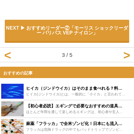
NEXT
おすすめリーダー②「モーリス ショックリーダ
ー バリバス VEP ナイロン」
3 / 5
おすすめの記事
ヒイカ（ジンドウイカ）はそのまま食べれる？料理や釣り方を紹介します - Leisurego(レジャーゴー)
ヒイカ(ジンドウイカ)とは、一般的に「小イカ」と言われています。この名前は、よく耳にし、また食べたりもしているけど、ヒイカが、どんな生態で、どこに生息しているのか？知っているようで知らない事が多いの...
【初心者必読】エギングで必要なおすすめの道具を元釣具店従業員がご紹介します！ - Leisurego(レジャーゴー)
ほとんど年間を通して楽しめるエギングは、初心者や玄人に限らず広く人気を集めている釣りです。この記事ではこれからエギングを始めたい！という方向けにロッドやリール、エギなどの道具の選び方、そのほか便利な...
麻薬「フラッカ」で全米ゾンビ化！日本にも流入？危険ドラッグの恐怖 - Leisurego(レジャーゴー)
フラッカは危険ドラッグの中でもバッドトリップでゾンビのようになるという曰くつきのドラッグです。フラッカを使うとどうなるのか撮影された実際の動画を紹介しながらフラッカの危険を解説していきます。またフラ...