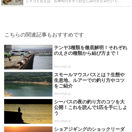
シャコと言えば、お寿司のネタでおなじみのエビみたいで、少し黒っぽくてとても美味しい握り寿司のイメージがあります。シャコとエビの見た目はよく似ているように見えます。同じ甲殻類ですが、エビとはかなり遠い...
こちらの関連記事もおすすめです
テンヤ3種類を徹底解明！それぞれ
のえさの種類から結び方まで！
leisurego.jp
スモールマウスバスとは？生態や
生息地、ルアーでの釣り方やコツ
をご紹介
leisurego.jp
シーバスの夜の釣り方のコツを大
公開！これを読んで1匹を手にしよ
う
leisurego.jp
ショアジギングのショックリーダ