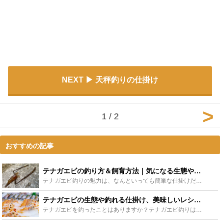
NEXT
天秤釣りの仕掛け
1 / 2
おすすめの記事
テナガエビの釣り方＆飼育方法｜気になる生態や生息地は？ - Leisurego(レジャーゴー)
テナガエビ釣りの魅力は、なんといっても簡単な仕掛けだけもって出かけられる手軽さでしょうか。しかも、ビールのつまみにもってこいで、子供と一緒に飼育を楽しむこともできること。まさに一石二鳥の釣りです。今...
テナガエビの生態や釣れる仕掛け、美味しいレシピまでを徹底解説！ - Leisurego(レジャーゴー)
テナガエビを釣ったことはありますか？テナガエビ釣りは初心者でも簡単に楽しめる、おすすめのつりです。また、釣ったあとも、テナガエビを飼育したり食べたりと、楽しさ満載です。そんなテナガエビについて生態や...