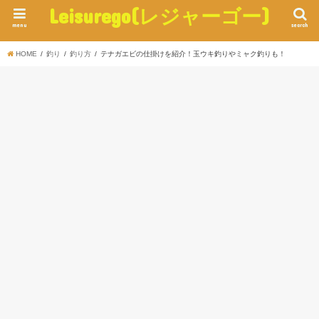
Leisurego(レジャーゴー)
menu
search
HOME
釣り
釣り方
テナガエビの仕掛けを紹介！玉ウキ釣りやミャク釣りも！