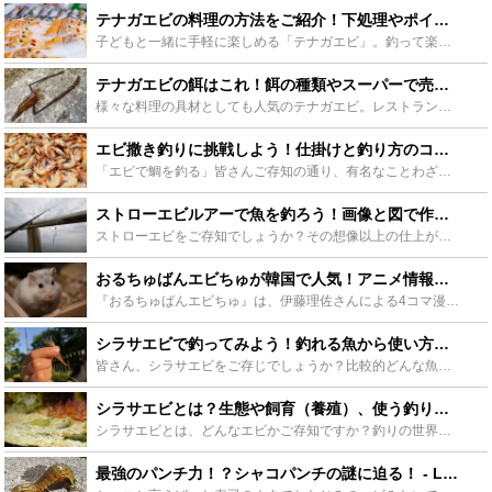
テナガエビの料理の方法をご紹介！下処理やポイントも解説！ - Leisurego(レジャーゴー)
子どもと一緒に手軽に楽しめる「テナガエビ」。釣って楽しむだけでなく、簡単な下処理で美味しくいただける食材でもあります。そんな「テナガエビ」を美味しく食べていただける料理方法から下処理やポイントをご紹...
テナガエビの餌はこれ！餌の種類やスーパーで売ってるアレで代用する方法もご紹介！ - Leisurego(レジャーゴー)
様々な料理の具材としても人気のテナガエビ。レストランやスーパーでしか見たことがない方も多いでしょう。でも実は身近な場所でも釣れたりする、釣っても楽しいエビなのです。どんな餌を付けようか、そんなワクワ...
エビ撒き釣りに挑戦しよう！仕掛けと釣り方のコツを大公開 - Leisurego(レジャーゴー)
「エビで鯛を釣る」皆さんご存知の通り、有名なことわざです。高価なエサを元に、もっと高価なターゲットを狙う。という意味ですよね。ハイリスク、ハイリターンなので、とてもゲーム性が高く、釣れたときの達成感...
ストローエビルアーで魚を釣ろう！画像と図で作り方を詳しく解説！ - Leisurego(レジャーゴー)
ストローエビをご存知でしょうか？その想像以上の仕上がりのリアルさで、一部で人気のあるストローで作ったエビの作り物です。驚くことにこの作ったエビで魚が釣れるのです。このストローエビの詳しい作り方を写真...
おるちゅばんエビちゅが韓国で人気！アニメ情報やポプテピピックとの関連まで - Leisurego(レジャーゴー)
『おるちゅばんエビちゅ』は、伊藤理佐さんによる4コマ漫画作品で、後にアニメ化もされました。そんな本作ですが日本での知名度は低く、韓国でヒットしたことによって逆輸入されることに。今回は『おるちゅばんエ...
シラサエビで釣ってみよう！釣れる魚から使い方までをご紹介 - Leisurego(レジャーゴー)
皆さん、シラサエビをご存じでしょうか？比較的どんな魚でも食いつきがいいので、これを生き餌に釣りをすれば坊主にならないと言われているエビです。そんな非常に使い勝手のよいシラサエビ、本記事ではその使い方...
シラサエビとは？生態や飼育（養殖）、使う釣りについても徹底解説！ - Leisurego(レジャーゴー)
シラサエビとは、どんなエビかご存知ですか？釣りの世界では、釣れる餌として有名なエビです。このシラサエビについて生態や特徴、釣りでの活用や注意点、さらに、捕まえ方や飼育方法、気になる養殖についても紹介...
最強のパンチ力！？シャコパンチの謎に迫る！ - Leisurego(レジャーゴー)