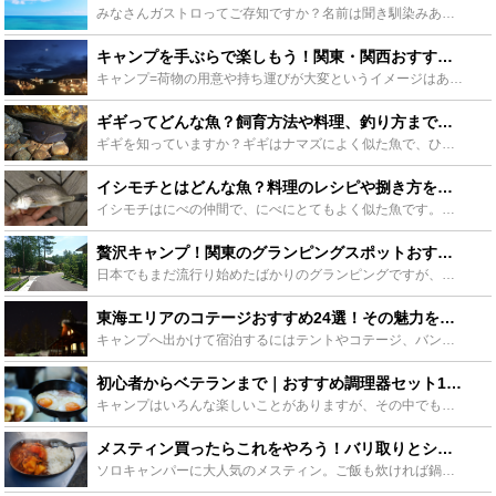
みなさんガストロってご存知ですか？名前は聞き馴染みありませんが、知らないだけで誰もが口にしたことのある魚の一つです。「どんな魚なの？正体は？」という方必見！意外と私たちの生活に深く関わっているガスト...
キャンプを手ぶらで楽しもう！関東・関西おすすめキャンプ場30選 - Leisurego(レジャーゴー)
キャンプ=荷物の用意や持ち運びが大変というイメージはありませんか？挑戦してみたいけど色々な心配ごとでなんとなく二の足を踏んでいる、そんな方にオススメしたい「初めてでも安心・手ぶらでOK・気軽にふらり...
ギギってどんな魚？飼育方法や料理、釣り方まで詳しく紹介します！ - Leisurego(レジャーゴー)
ギギを知っていますか？ギギはナマズによく似た魚で、ひれに毒のあるトゲを持っています。あまり馴染みがないかもしれませんが、実は飼育したり、食べたり、釣りの対象魚としてもとても楽しい魚です。そんなギギに...
イシモチとはどんな魚？料理のレシピや捌き方をご紹介！釣り方も！ - Leisurego(レジャーゴー)
イシモチはにべの仲間で、にべにとてもよく似た魚です。シログチとも呼ばれ、釣りのターゲットとして人気の魚です。そんなイシモチは料理も絶品です。この記事ではイシモチをおいしく食べる捌き方やレシピ、釣り方...
贅沢キャンプ！関東のグランピングスポットおすすめをご紹介 - Leisurego(レジャーゴー)
日本でもまだ流行り始めたばかりのグランピングですが、そもそもグランピングとはどういうものなのか、はたまた、どういった場所を選べばいいのか分からないという方も多いと思います。今回は、関東地方にあるグラ...
東海エリアのコテージおすすめ24選！その魅力を徹底解説 - Leisurego(レジャーゴー)
キャンプへ出かけて宿泊するにはテントやコテージ、バンガロー、ロッジなど様々な選択肢があります。どのスタイルの宿泊施設を選ぶかによってそれぞれ特徴が異なりますが、今回はそのなかでもキャンプ初心者にも安...
初心者からベテランまで｜おすすめ調理器セット15選紹介します！ - Leisurego(レジャーゴー)
キャンプはいろんな楽しいことがありますが、その中でも一番楽しみなのが、野外での料理。せっかくなんだから美味しい料理を食べたい！でも、自宅とは違うからどうすれば？とアウトドア初心者の方は悩みどころです...
メスティン買ったらこれをやろう！バリ取りとシーズニング方法を徹底解説！ - Leisurego(レジャーゴー)
ソロキャンパーに大人気のメスティン。ご飯も炊ければ鍋の代わりにもなって超便利です！ただし、使う前にシーズニングが必要なのはご存知でしたか？シーズニングをしないとせっかくのメスティンも台無し。そこでシ...