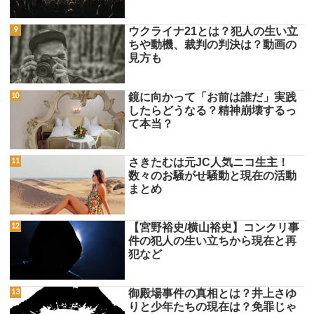
ウクライナ21とは？犯人の生い立
ちや動機、裁判の判決は？動画の
見方も
鏡に向かって「お前は誰だ」実践
したらどうなる？精神崩壊するっ
て本当？
さきたむは元JC人気ニコ生主！
数々のお騒がせ騒動と現在の活動
まとめ
【宮野裕史/横山裕史】コンクリ事
件の犯人の生い立ちから現在と再
犯など
御殿場事件の真相とは？井上さゆ
りと少年たちの現在は？免罪じゃ