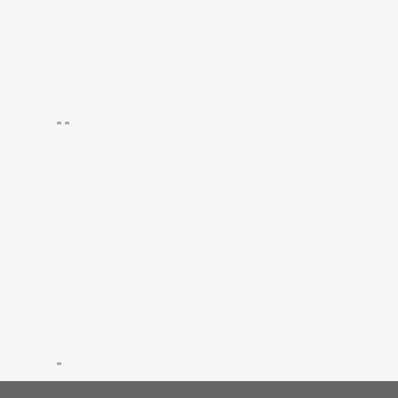
"
"
"