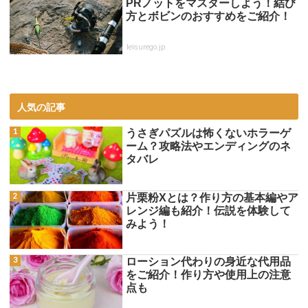
PRノットをマスターしよう！結び
方とボビンのおすすめをご紹介！
leisurego.jp
人気の記事
うさぎパズルは怖くないホラーゲ
ーム？攻略法やエンディングのネ
タバレ
片栗粉Xとは？作り方の基本編やア
レンジ編も紹介！伝説を体験して
みよう！
ローション代わりの身近な代用品
をご紹介！作り方や使用上の注意
点も