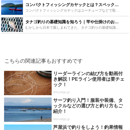
コンパクトフィッシングカヤックとは？スペックや便利グッズなどをご紹介！ - Leisurego(レジャーゴー)
コンパクトフィッシングカヤックはユーチューブなどで取り上げられ、今注目を集めて居るカヤックです。携帯性に優れ軽自動車でも持ち運べるので、気軽にカヤックで釣りを楽しめるのが魅力です。この記事ではそんな...
タナゴ釣りの基礎知識を知ろう｜竿や仕掛けのおすすめや場ポイントの紹介 - Leisurego(レジャーゴー)
むかしから日本で親しまれてきた、タナゴ釣りの基礎知識を、竿や仕掛けのおすすめやポイントなどを色々な角度から解説、紹介していきたいと思います。簡単だけど奥の深い、タナゴ釣りの楽しさを知っていただければ...
こちらの関連記事もおすすめです
リーダーラインの結び方を動画付
き解説！PEライン使用者は要チェ
ック！
leisurego.jp
サーフ釣り入門！服装や装備、タ
ックルなどの選び方と釣り方もご
紹介！
leisurego.jp
芦屋浜で釣りをしよう！釣果情報