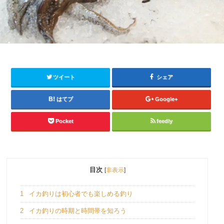
ツイート
シェア
はてブ
Google+
Pocket
feedly
目次
[
非表示
]
1
イカ釣りは初心者でも楽しめる釣り
2
イカ釣りの時期と時間帯を知ろう