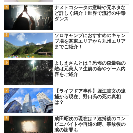
ナメトコシータの意味や元ネタな
ど詳しく紹介！世界で流行の中毒
ダンス
ソロキャンプにおすすめのキャン
プ場を関東エリアから九州エリア
までご紹介！
よしえさんとは？恐怖の森最強の
敵は元美人？生前の姿やゲーム内
容をご紹介
【ライブドア事件】堀江貴文の逮
捕から現在、野口氏の死の真相
は？
成田昭次の現在は？逮捕後のコン
ビニバイトや再婚の噂、事故後の
涙の謝罪も