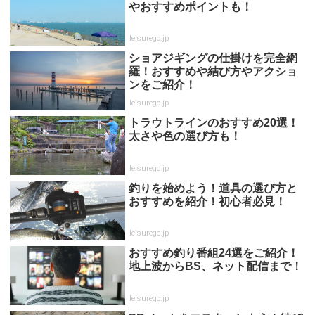
やおすすめポイントも！
leisurego.jp
ショアジギングの仕掛けを完全網
羅！おすすめや結び方やアクショ
ンをご紹介！
leisurego.jp
トラウトラインのおすすめ20選！
太さや色の選び方も！
leisurego.jp
釣りを始めよう！道具の選び方と
おすすめを紹介！初心者必見！
leisurego.jp
おすすめ釣り番組24選をご紹介！
地上波からBS、ネット配信まで！
leisurego.jp