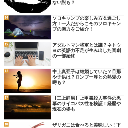
ない説も？
ソロキャンプの楽しみ方＆過ごし
方！一人だからこそのソロキャン
プの魅力をご紹介！
アダルトマン将軍とは誰？ネトウ
ヨの英語力不足が生み出した喜劇
の一部始終
中上真亜子は結婚していた？旦那
や子供は？ロンブー淳との熱愛の
噂も？
【三上静男】上申書殺人事件の黒
幕のサイコパス性を検証！経歴や
現在の姿も
ザリガニは食べると美味しい！下