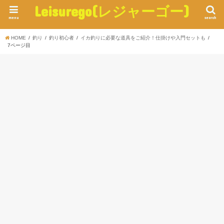
Leisurego(レジャーゴー)
menu
search
HOME
釣り
釣り初心者
イカ釣りに必要な道具をご紹介！仕掛けや入門セットも
7ページ目