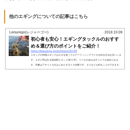
他のエギングについての記事はこちら
Leisurego(レジャーゴー)
2018.10.09
初心者も安心！エギングタックルのおすす
め＆選び方のポイントをご紹介！
https://leisurego.jp/archives/18749
エギングの特徴エギングはエギを使ってルアーフィシングでイカを釣る方法を言いいま
す。エギと呼ばれる疑似餌とロッド(釣り竿)、リールがあればすぐにでも始められま
す。対象はアオリイカをはじめとするイカ全般です。タコなども釣ることができます。
エギングを楽しむ為のお勧めタックルと選び方のポイントを紹介いたします。エギング
の選び方エギングは堤防や磯場で手軽に楽しめます。ルアーフィシングなのででエサも
必要なしで釣を楽しめます。タックルはロッド、リール、ライン、リーダーとエギの構
成で簡単です。大きな荷物になら...