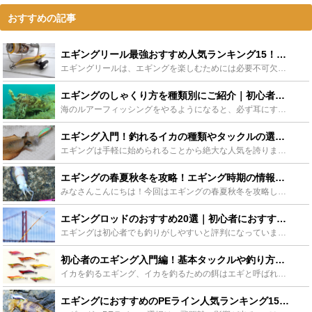
おすすめの記事
エギングリール最強おすすめ人気ランキング15！カスタム方法も！ - Leisurego(レジャーゴー)
エギングリールは、エギングを楽しむためには必要不可欠なタックルです。エギングのピークは主に春・秋で、地域によっては一年を通して楽しむことができます。今回は、エギングで使用される人気なオススメリールや...
エギングのしゃくり方を種類別にご紹介｜初心者におすすめのしゃくり方は？ - Leisurego(レジャーゴー)
海のルアーフィッシングをやるようになると、必ず耳にするようになる“エギング”。今、若者たちにも広がりつつある大人気の釣法です。エギングを始めたばかりの初心者にとっては、まずは「釣れる！」という楽しさ...
エギング入門！釣れるイカの種類やタックルの選び方も！ - Leisurego(レジャーゴー)
エギングは手軽に始められることから絶大な人気を誇ります。この記事ではそんなエギングの基礎知識からポイントまで一挙にご紹介します！釣れるイカの種類や時期、初心者におすすめのタックルなど、この記事でエギ...
エギングの春夏秋冬を攻略！エギング時期の情報まとめて紹介！ - Leisurego(レジャーゴー)
みなさんこんにちは！今回はエギングの春夏秋冬を攻略してもらいたいと思います。エギングは1年間通してすることができますが、その中でも1番釣れる時期が春と秋です。エギングは誰でも簡単にはじめることができ...
エギングロッドのおすすめ20選｜初心者におすすめモデルやコスパ重視も！ - Leisurego(レジャーゴー)
エギングは初心者でも釣りがしやすいと評判になっています。ロッド操作が取り廻しやすいようにエギング専用に作られたのがエギングロッドです。初心者におすすめのモデルやコスパを重視したものなど、エギングロッ...
初心者のエギング入門編！基本タックルや釣り方を解説！ - Leisurego(レジャーゴー)
イカを釣るエギング、イカを釣るための餌はエギと呼ばれエビのフォルムをしています。餌を触る必要なないので抵抗があるでもできる釣りになります。 エギングロッド(竿)・リール・糸・エギの４つだけ！揃える道...
エギングにおすすめのPEライン人気ランキング15｜太さや長さの選び方は？ - Leisurego(レジャーゴー)