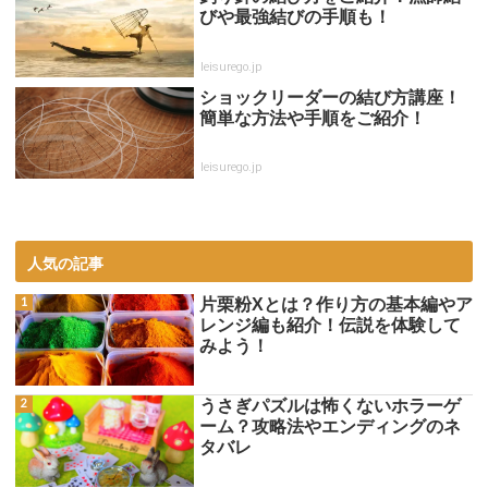
びや最強結びの手順も！
leisurego.jp
ショックリーダーの結び方講座！
簡単な方法や手順をご紹介！
leisurego.jp
人気の記事
片栗粉Xとは？作り方の基本編やア
レンジ編も紹介！伝説を体験して
みよう！
うさぎパズルは怖くないホラーゲ
ーム？攻略法やエンディングのネ
タバレ