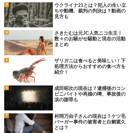
ウクライナ21とは？犯人の生い立
ちや動機、裁判の判決は？動画の
見方も
さきたむは元JC人気ニコ生主！
数々のお騒がせ騒動と現在の活動
まとめ
ザリガニは食べると美味しい！下
処理方法からおすすめの食べ方を
紹介！
成田昭次の現在は？逮捕後のコン
ビニバイトや再婚の噂、事故後の
涙の謝罪も
村岡万由子さんの現在は？ケツ毛
バーガー事件の被害者と白鯛素久
とは？