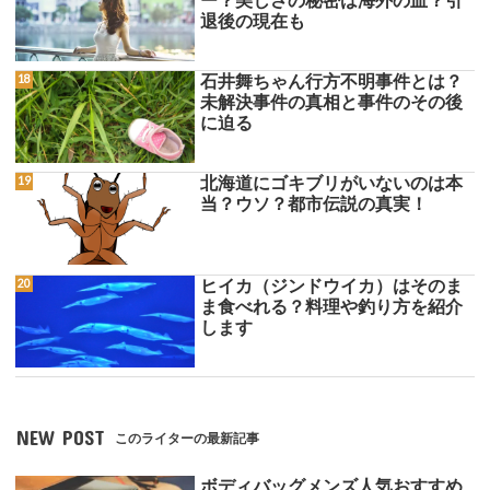
ー？美しさの秘密は海外の血？引
退後の現在も
石井舞ちゃん行方不明事件とは？
未解決事件の真相と事件のその後
に迫る
北海道にゴキブリがいないのは本
当？ウソ？都市伝説の真実！
ヒイカ（ジンドウイカ）はそのま
ま食べれる？料理や釣り方を紹介
します
NEW POST
このライターの最新記事
ボディバッグメンズ人気おすすめ