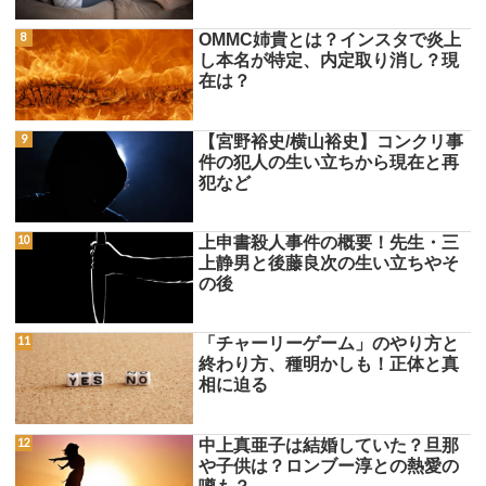
OMMC姉貴とは？インスタで炎上
し本名が特定、内定取り消し？現
在は？
【宮野裕史/横山裕史】コンクリ事
件の犯人の生い立ちから現在と再
犯など
上申書殺人事件の概要！先生・三
上静男と後藤良次の生い立ちやそ
の後
「チャーリーゲーム」のやり方と
終わり方、種明かしも！正体と真
相に迫る
中上真亜子は結婚していた？旦那
や子供は？ロンブー淳との熱愛の