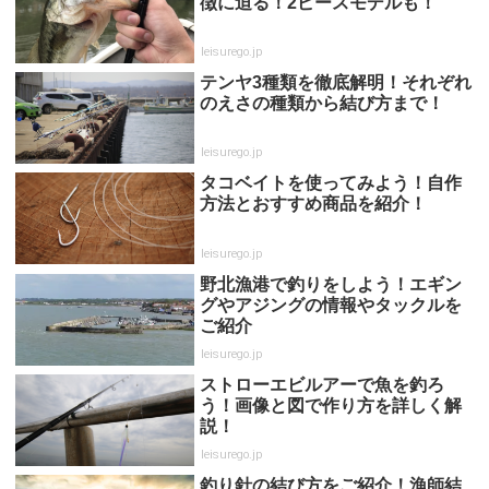
徴に迫る！2ピースモデルも！
leisurego.jp
テンヤ3種類を徹底解明！それぞれ
のえさの種類から結び方まで！
leisurego.jp
タコベイトを使ってみよう！自作
方法とおすすめ商品を紹介！
leisurego.jp
野北漁港で釣りをしよう！エギン
グやアジングの情報やタックルを
ご紹介
leisurego.jp
ストローエビルアーで魚を釣ろ
う！画像と図で作り方を詳しく解
説！
leisurego.jp
釣り針の結び方をご紹介！漁師結