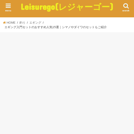
Leisurego(レジャーゴー)
menu
search
HOME
釣り
エギング
エギング入門セットのおすすめ人気15選｜シマノやダイワのセットもご紹介