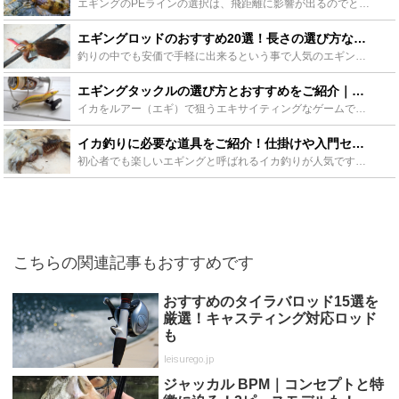
エギングのPEラインの選択は、飛距離に影響が出るのでとても重要です。ロッド、リールと同じかそれ以上に釣果に差がでるアイテムなので、しっかりと選びたいです。今回、エギングのPEラインの選び方から、おす...
エギングロッドのおすすめ20選！長さの選び方などをご紹介！ - Leisurego(レジャーゴー)
釣りの中でも安価で手軽に出来るという事で人気のエギング。その場で釣ったイカを食べるのは新鮮で、自分で釣った達成感もあり、とっても美味しいです！エギングをこれから始めようと思っている方や、ロッドを迷っ...
エギングタックルの選び方とおすすめをご紹介｜あると便利なタックルボックスも！ - Leisurego(レジャーゴー)
イカをルアー（エギ）で狙うエキサイティングなゲームであるエギング。これからエギングを始めてみようと思っている方や初心者を対象にエギングに使用するタックル（ロッド、エギ等）の選び方を基本からご説明しま...
イカ釣りに必要な道具をご紹介！仕掛けや入門セットも - Leisurego(レジャーゴー)
初心者でも楽しいエギングと呼ばれるイカ釣りが人気です。ゲーム性も高く釣りあげたイカの美味しさは申し分のないところです。ここではイカ釣りに必要な道具や仕掛けを説明しています。また初心者の方に向いたイカ...
こちらの関連記事もおすすめです
おすすめのタイラバロッド15選を
厳選！キャスティング対応ロッド
も
leisurego.jp
ジャッカル BPM｜コンセプトと特