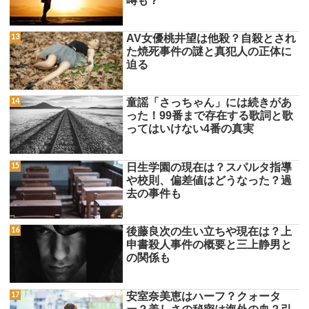
噂も？
AV女優桃井望は他殺？自殺とされ
た焼死事件の謎と真犯人の正体に
迫る
童謡「さっちゃん」には続きがあ
った！99番まで存在する歌詞と歌
ってはいけない4番の真実
日生学園の現在は？スパルタ指導
や校則、偏差値はどうなった？過
去の事件も
後藤良次の生い立ちや現在は？上
申書殺人事件の概要と三上静男と
の関係も
安室奈美恵はハーフ？クォータ