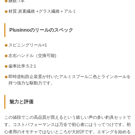
継数:7本
材質:炭素繊維 +グラス繊維＋アルミ
Plusinnoのリールのスペック
スピニングリール×1
左右ハンドル（交換可能)
歯車比率:5.2:1
即時逆転防止装置が付いたアルミスプール二色とラインホールを
持つ強力な駆動力です。
魅力と評価
この値段でこの高品質が買えるという嬉しい声の多い釣具セットで
す。コストパフォーマンスは万全で初心者にはうってつけです。初
心者用のオモチャではないところが大好評です。エギングを始める