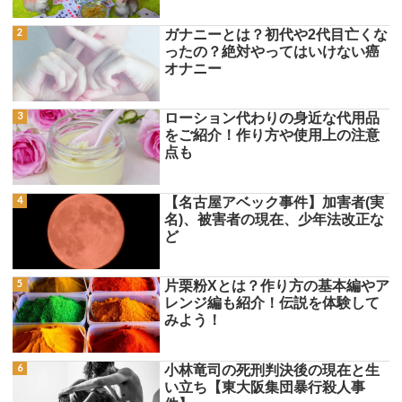
ガナニーとは？初代や2代目亡くな
ったの？絶対やってはいけない癌
オナニー
ローション代わりの身近な代用品
をご紹介！作り方や使用上の注意
点も
【名古屋アベック事件】加害者(実
名)、被害者の現在、少年法改正な
ど
片栗粉Xとは？作り方の基本編やア
レンジ編も紹介！伝説を体験して
みよう！
小林竜司の死刑判決後の現在と生
い立ち【東大阪集団暴行殺人事