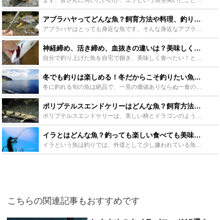
アブラハヤってどんな魚？飼育方法や料理、釣り方まで徹底解説します！ - Leisurego(レジャーゴー)
アブラハヤはとっても身近な魚です。そんな身近なアブラハヤについて詳しく紹介します。身近ですがあまり知られていない生態や、コツをつかめば楽しい飼育や、実はおいしい料理、初心者や子供でも楽しめる釣りにつ...
神経締め、活き締め、血抜きの違いは？美味しく魚を食べるためのご紹介！ - Leisurego(レジャーゴー)
自分で釣り上げた魚を自宅で捌き、美味しく食べたい！と思っていても、“釣った魚を捌くのはハードルが高い”と思っている方や、“実際に締め方の違いってよく分からない”と思っている方に、さまざまな締め方の方...
冬でも釣りは楽しめる！冬だからこそ釣りたい魚とその釣り方をご紹介！ - Leisurego(レジャーゴー)
冬に釣れる旬の魚は絶品で、一見の価値ありならぬ一食の価値あり！です。寒い、魚が釣れないなど、マイナスイメージを持たれてしまいがちな冬の釣りですが、正しい情報をもとにきちんと対策すれば冬でも快適な釣り...
ポリプテルスエンドケリーはどんな魚？飼育方法や餌を食べないときの対処法も - Leisurego(レジャーゴー)
ポリプテルスエンドケリーは、美しい柄とドラゴンのような見た目から人気の高い大型の熱帯魚です。古代魚でもあるポリプテルスエンドケリーを購入したいと考えた事もあるのではないでしょうか？今回は飼育方法、選...
イラとはどんな魚？釣っても楽しい食べても美味しいイラを紹介！ - Leisurego(レジャーゴー)
イラという魚は釣りでは、外道として少し嫌われている魚ですが。しかし、このイラは、実は食べることも出来るとても美味しい魚です。そんなイラについて生態や特徴、料理や調理法、釣りやおすすめタックルまで、動...
こちらの関連記事もおすすめです