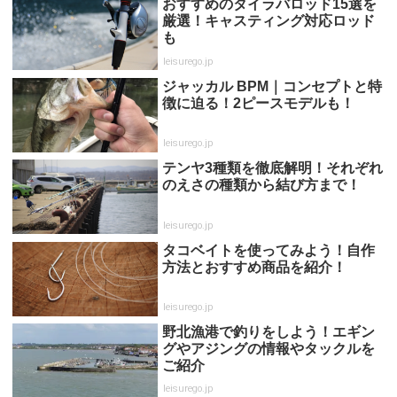
おすすめのタイラバロッド15選を
厳選！キャスティング対応ロッド
も
leisurego.jp
ジャッカル BPM｜コンセプトと特
徴に迫る！2ピースモデルも！
leisurego.jp
テンヤ3種類を徹底解明！それぞれ
のえさの種類から結び方まで！
leisurego.jp
タコベイトを使ってみよう！自作
方法とおすすめ商品を紹介！
leisurego.jp
野北漁港で釣りをしよう！エギン
グやアジングの情報やタックルを
ご紹介
leisurego.jp