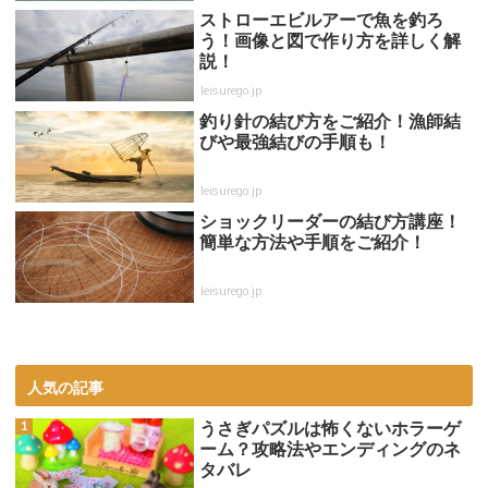
ストローエビルアーで魚を釣ろ
う！画像と図で作り方を詳しく解
説！
leisurego.jp
釣り針の結び方をご紹介！漁師結
びや最強結びの手順も！
leisurego.jp
ショックリーダーの結び方講座！
簡単な方法や手順をご紹介！
leisurego.jp
人気の記事
うさぎパズルは怖くないホラーゲ
ーム？攻略法やエンディングのネ
タバレ