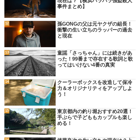
現在は？【横浜バラバラ強盗殺人
事件まとめ】
孫GONGの父は元ヤクザの組長！
衝撃の生い立ちのラッパーの過去
と現在
童謡「さっちゃん」には続きがあ
った！99番まで存在する歌詞と歌
ってはいけない4番の真実
クーラーボックスを改造して保冷
力＆オリジナリティをアップしよ
う！
東京都内の釣り堀おすすめ20選！
手ぶらで子どももカップルも楽し
める！