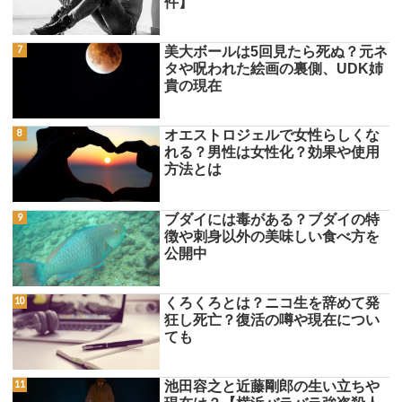
件】
美大ボールは5回見たら死ぬ？元ネ
タや呪われた絵画の裏側、UDK姉
貴の現在
オエストロジェルで女性らしくな
れる？男性は女性化？効果や使用
方法とは
ブダイには毒がある？ブダイの特
徴や刺身以外の美味しい食べ方を
公開中
くろくろとは？ニコ生を辞めて発
狂し死亡？復活の噂や現在につい
ても
池田容之と近藤剛郎の生い立ちや