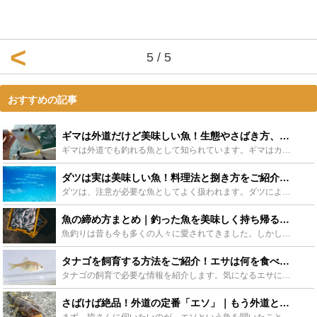
5 / 5
おすすめの記事
ギマは外道だけど美味しい魚！生態やさばき方、おすすめ料理をご紹介！ - Leisurego(レジャーゴー)
ギマは外道でも釣れる魚として知られています。ギマはカワハギに似ている魚ですが、実は魅力がたくさん詰まった魚でもあるのです！この記事ではギマの魅力や料理、捌き方や釣り方まで紹介します！きっとあなたもギ...
ダツは実は美味しい魚！料理法と捌き方をご紹介！ダツは刺さる事故も！ - Leisurego(レジャーゴー)
ダツは、注意が必要な魚としてよく扱われます。ダツによる死亡事故の例もあります。ですが、実は調理法によっては、とても美味しい魚なのです！ダツの料理方法はあまり知られていないかもしれません。今回はダツの...
魚の締め方まとめ｜釣った魚を美味しく持ち帰る方法 - Leisurego(レジャーゴー)
魚釣りは昔も今も多くの人々に愛されてきました。しかし、釣った魚を美味しく持ち帰りたいが方法が分からない、魚の締め方がイマイチと思っている方々は少なくないのではないでしょうか。ここでは、具体的な魚の締...
タナゴを飼育する方法をご紹介！エサは何を食べるの？ - Leisurego(レジャーゴー)
タナゴの飼育で必要な情報を紹介します。気になるエサについてや、飼育環境、また、繁殖方法なども詳しく紹介したいと思います。飼育が簡単な魚ではありますが、色々な情報を詳しく知ることによって、より快適な飼...
さばけば絶品！外道の定番「エソ」｜もう外道とは呼ばせないレシピやさばき方解説！ - Leisurego(レジャーゴー)
まず、皆さんに伺いたいのが、エソという魚を聞いたことがありますか？普段生活していてもスーパーや魚屋さんにまず並ぶことの無い魚ですよね。見たことも聞いたこともない！という人がほとんどかと思います。実は...