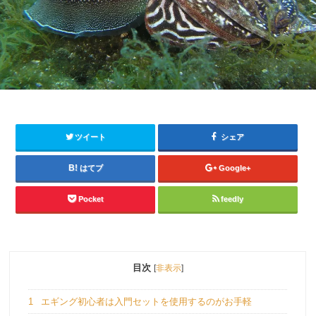
ツイート
シェア
はてブ
Google+
Pocket
feedly
目次
[
非表示
]
1
エギング初心者は入門セットを使用するのがお手軽