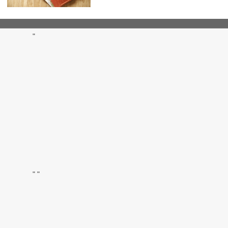
"
"
"