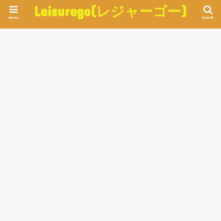
Leisurego(レジャーゴー)
menu
search