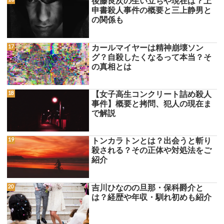
後藤良次の生い立ちや現在は？上
申書殺人事件の概要と三上静男と
の関係も
カールマイヤーは精神崩壊ソン
グ？自殺したくなるって本当？そ
の真相とは
【女子高生コンクリート詰め殺人
事件】概要と拷問、犯人の現在ま
で解説
トンカラトンとは？出会うと斬り
殺される？その正体や対処法をご
紹介
吉川ひなのの旦那・保科爵介と
は？経歴や年収・馴れ初めも紹介