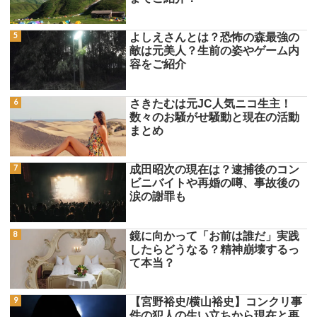
よしえさんとは？恐怖の森最強の
敵は元美人？生前の姿やゲーム内
容をご紹介
さきたむは元JC人気ニコ生主！
数々のお騒がせ騒動と現在の活動
まとめ
成田昭次の現在は？逮捕後のコン
ビニバイトや再婚の噂、事故後の
涙の謝罪も
鏡に向かって「お前は誰だ」実践
したらどうなる？精神崩壊するっ
て本当？
【宮野裕史/横山裕史】コンクリ事
件の犯人の生い立ちから現在と再