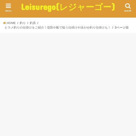
Leisurego(レジャーゴー)
menu
search
HOME
釣り
釣具
ヒラメ釣りの仕掛けをご紹介！堤防や船で狙う仕掛けや泳がせ釣り仕掛けも！
3ページ目