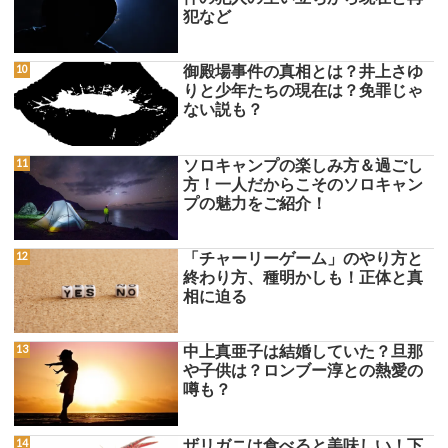
犯など
御殿場事件の真相とは？井上さゆ
りと少年たちの現在は？免罪じゃ
ない説も？
ソロキャンプの楽しみ方＆過ごし
方！一人だからこそのソロキャン
プの魅力をご紹介！
「チャーリーゲーム」のやり方と
終わり方、種明かしも！正体と真
相に迫る
中上真亜子は結婚していた？旦那
や子供は？ロンブー淳との熱愛の
噂も？
ザリガニは食べると美味しい！下