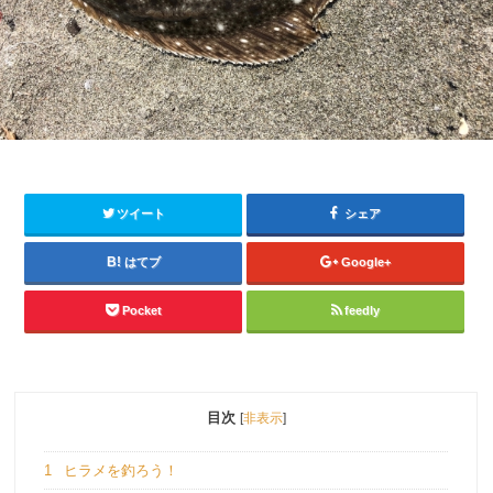
ツイート
シェア
はてブ
Google+
Pocket
feedly
目次
[
非表示
]
1
ヒラメを釣ろう！