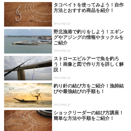
タコベイトを使ってみよう！自作
方法とおすすめ商品を紹介！
leisurego.jp
野北漁港で釣りをしよう！エギン
グやアジングの情報やタックルを
ご紹介
leisurego.jp
ストローエビルアーで魚を釣ろ
う！画像と図で作り方を詳しく解
説！
leisurego.jp
釣り針の結び方をご紹介！漁師結
びや最強結びの手順も！
leisurego.jp
ショックリーダーの結び方講座！
簡単な方法や手順をご紹介！