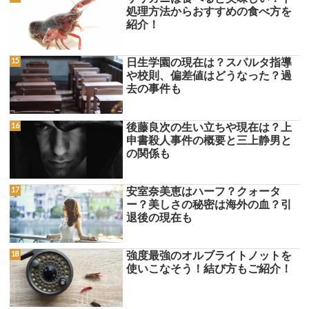
処理方法からおすすめの食べ方を
紹介！
日生学園の現在は？スパルタ指導
や校則、偏差値はどうなった？過
去の事件も
後藤良次の生い立ちや現在は？上
申書殺人事件の概要と三上静男と
の関係も
安室奈美恵はハーフ？クォータ
ー？美しさの秘密は海外の血？引
退後の現在も
強度最強のオルブライトノットを
使いこなそう！結び方もご紹介！