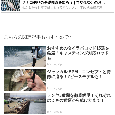
タナゴ釣りの基礎知識を知ろう｜竿や仕掛けのおすすめや場ポイントの紹介 - Leisurego(レジャーゴー)
むかしから日本で親しまれてきた、タナゴ釣りの基礎知識を、竿や仕掛けのおすすめやポイントなどを色々な角度から解説、紹介していきたいと思います。簡単だけど奥の深い、タナゴ釣りの楽しさを知っていただければ...
こちらの関連記事もおすすめです
おすすめのタイラバロッド15選を
厳選！キャスティング対応ロッド
も
leisurego.jp
ジャッカル BPM｜コンセプトと特
徴に迫る！2ピースモデルも！
leisurego.jp
テンヤ3種類を徹底解明！それぞれ
のえさの種類から結び方まで！
leisurego.jp