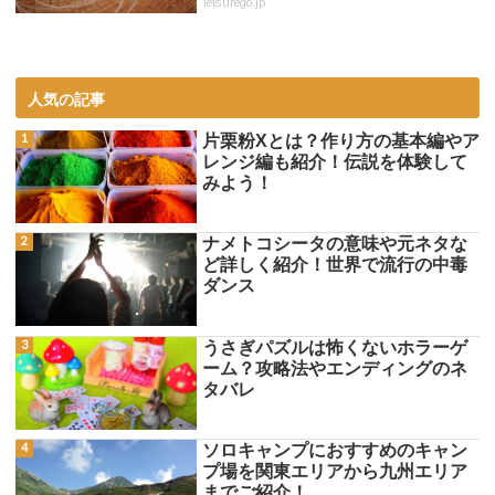
leisurego.jp
人気の記事
片栗粉Xとは？作り方の基本編やア
レンジ編も紹介！伝説を体験して
みよう！
ナメトコシータの意味や元ネタな
ど詳しく紹介！世界で流行の中毒
ダンス
うさぎパズルは怖くないホラーゲ
ーム？攻略法やエンディングのネ
タバレ
ソロキャンプにおすすめのキャン
プ場を関東エリアから九州エリア
までご紹介！