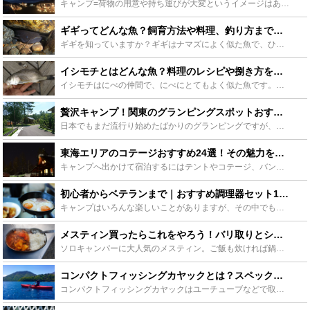
キャンプ=荷物の用意や持ち運びが大変というイメージはありませんか？挑戦してみたいけど色々な心配ごとでなんとなく二の足を踏んでいる、そんな方にオススメしたい「初めてでも安心・手ぶらでOK・気軽にふらり...
ギギってどんな魚？飼育方法や料理、釣り方まで詳しく紹介します！ - Leisurego(レジャーゴー)
ギギを知っていますか？ギギはナマズによく似た魚で、ひれに毒のあるトゲを持っています。あまり馴染みがないかもしれませんが、実は飼育したり、食べたり、釣りの対象魚としてもとても楽しい魚です。そんなギギに...
イシモチとはどんな魚？料理のレシピや捌き方をご紹介！釣り方も！ - Leisurego(レジャーゴー)
イシモチはにべの仲間で、にべにとてもよく似た魚です。シログチとも呼ばれ、釣りのターゲットとして人気の魚です。そんなイシモチは料理も絶品です。この記事ではイシモチをおいしく食べる捌き方やレシピ、釣り方...
贅沢キャンプ！関東のグランピングスポットおすすめをご紹介 - Leisurego(レジャーゴー)
日本でもまだ流行り始めたばかりのグランピングですが、そもそもグランピングとはどういうものなのか、はたまた、どういった場所を選べばいいのか分からないという方も多いと思います。今回は、関東地方にあるグラ...
東海エリアのコテージおすすめ24選！その魅力を徹底解説 - Leisurego(レジャーゴー)
キャンプへ出かけて宿泊するにはテントやコテージ、バンガロー、ロッジなど様々な選択肢があります。どのスタイルの宿泊施設を選ぶかによってそれぞれ特徴が異なりますが、今回はそのなかでもキャンプ初心者にも安...
初心者からベテランまで｜おすすめ調理器セット15選紹介します！ - Leisurego(レジャーゴー)
キャンプはいろんな楽しいことがありますが、その中でも一番楽しみなのが、野外での料理。せっかくなんだから美味しい料理を食べたい！でも、自宅とは違うからどうすれば？とアウトドア初心者の方は悩みどころです...
メスティン買ったらこれをやろう！バリ取りとシーズニング方法を徹底解説！ - Leisurego(レジャーゴー)
ソロキャンパーに大人気のメスティン。ご飯も炊ければ鍋の代わりにもなって超便利です！ただし、使う前にシーズニングが必要なのはご存知でしたか？シーズニングをしないとせっかくのメスティンも台無し。そこでシ...
コンパクトフィッシングカヤックとは？スペックや便利グッズなどをご紹介！ - Leisurego(レジャーゴー)
コンパクトフィッシングカヤックはユーチューブなどで取り上げられ、今注目を集めて居るカヤックです。携帯性に優れ軽自動車でも持ち運べるので、気軽にカヤックで釣りを楽しめるのが魅力です。この記事ではそんな...