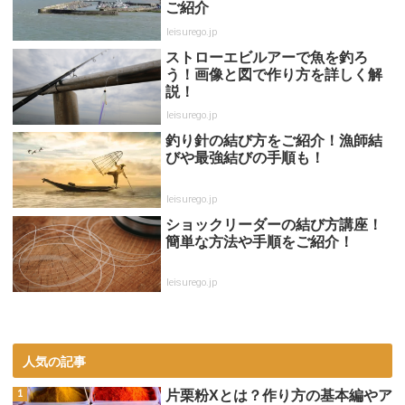
ご紹介
leisurego.jp
ストローエビルアーで魚を釣ろ
う！画像と図で作り方を詳しく解
説！
leisurego.jp
釣り針の結び方をご紹介！漁師結
びや最強結びの手順も！
leisurego.jp
ショックリーダーの結び方講座！
簡単な方法や手順をご紹介！
leisurego.jp
人気の記事
片栗粉Xとは？作り方の基本編やア