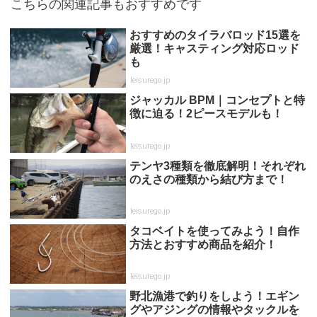
こちらの関連記事もおすすめです
おすすめのタイラバロッド15選を
厳選！キャスティング対応ロッド
も
leisurego.jp
ジャッカル BPM｜コンセプトと特
徴に迫る！2ピースモデルも！
leisurego.jp
テンヤ3種類を徹底解明！それぞれ
のえさの種類から結び方まで！
leisurego.jp
タコベイトを使ってみよう！自作
方法とおすすめ商品を紹介！
leisurego.jp
野北漁港で釣りをしよう！エギン
グやアジングの情報やタックルを