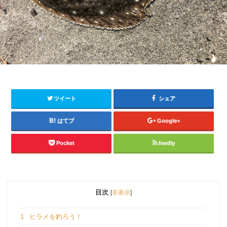
ツイート
シェア
はてブ
Google+
Pocket
feedly
目次
[
非表示
]
1
ヒラメを釣ろう！