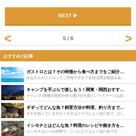
NEXT
5 / 6
おすすめの記事
ガストロとは？その特徴から食べ方までをご紹介！ - Leisurego(レジャーゴー)
みなさんガストロってご存知ですか？名前は聞き馴染みありませんが、知らないだけで誰もが口にしたことのある魚の一つです。「どんな魚なの？正体は？」という方必見！意外と私たちの生活に深く関わっているガスト...
キャンプを手ぶらで楽しもう！関東・関西おすすめキャンプ場30選 - Leisurego(レジャーゴー)
キャンプ=荷物の用意や持ち運びが大変というイメージはありませんか？挑戦してみたいけど色々な心配ごとでなんとなく二の足を踏んでいる、そんな方にオススメしたい「初めてでも安心・手ぶらでOK・気軽にふらり...
ギギってどんな魚？飼育方法や料理、釣り方まで詳しく紹介します！ - Leisurego(レジャーゴー)
ギギを知っていますか？ギギはナマズによく似た魚で、ひれに毒のあるトゲを持っています。あまり馴染みがないかもしれませんが、実は飼育したり、食べたり、釣りの対象魚としてもとても楽しい魚です。そんなギギに...
イシモチとはどんな魚？料理のレシピや捌き方をご紹介！釣り方も！ - Leisurego(レジャーゴー)
イシモチはにべの仲間で、にべにとてもよく似た魚です。シログチとも呼ばれ、釣りのターゲットとして人気の魚です。そんなイシモチは料理も絶品です。この記事ではイシモチをおいしく食べる捌き方やレシピ、釣り方...