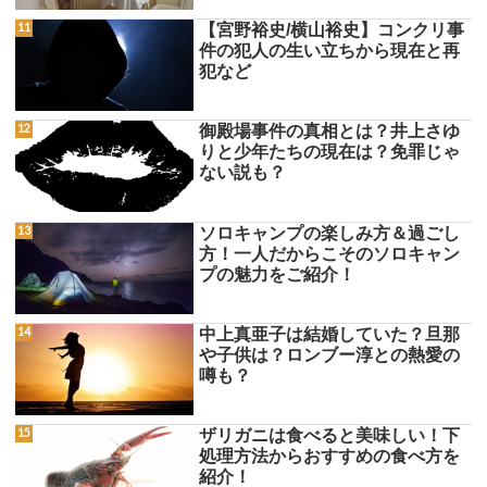
【宮野裕史/横山裕史】コンクリ事
件の犯人の生い立ちから現在と再
犯など
御殿場事件の真相とは？井上さゆ
りと少年たちの現在は？免罪じゃ
ない説も？
ソロキャンプの楽しみ方＆過ごし
方！一人だからこそのソロキャン
プの魅力をご紹介！
中上真亜子は結婚していた？旦那
や子供は？ロンブー淳との熱愛の
噂も？
ザリガニは食べると美味しい！下
処理方法からおすすめの食べ方を
紹介！