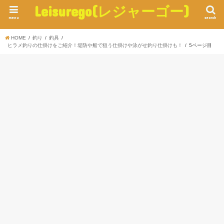
Leisurego(レジャーゴー)
menu
search
HOME
釣り
釣具
ヒラメ釣りの仕掛けをご紹介！堤防や船で狙う仕掛けや泳がせ釣り仕掛けも！
5ページ目