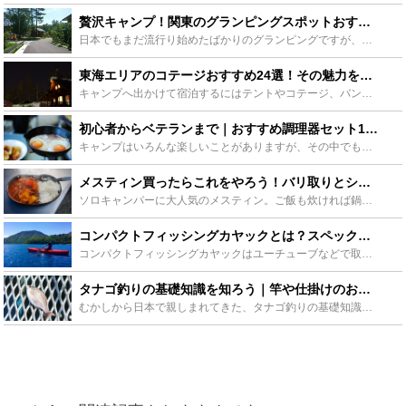
贅沢キャンプ！関東のグランピングスポットおすすめをご紹介 - Leisurego(レジャーゴー)
日本でもまだ流行り始めたばかりのグランピングですが、そもそもグランピングとはどういうものなのか、はたまた、どういった場所を選べばいいのか分からないという方も多いと思います。今回は、関東地方にあるグラ...
東海エリアのコテージおすすめ24選！その魅力を徹底解説 - Leisurego(レジャーゴー)
キャンプへ出かけて宿泊するにはテントやコテージ、バンガロー、ロッジなど様々な選択肢があります。どのスタイルの宿泊施設を選ぶかによってそれぞれ特徴が異なりますが、今回はそのなかでもキャンプ初心者にも安...
初心者からベテランまで｜おすすめ調理器セット15選紹介します！ - Leisurego(レジャーゴー)
キャンプはいろんな楽しいことがありますが、その中でも一番楽しみなのが、野外での料理。せっかくなんだから美味しい料理を食べたい！でも、自宅とは違うからどうすれば？とアウトドア初心者の方は悩みどころです...
メスティン買ったらこれをやろう！バリ取りとシーズニング方法を徹底解説！ - Leisurego(レジャーゴー)
ソロキャンパーに大人気のメスティン。ご飯も炊ければ鍋の代わりにもなって超便利です！ただし、使う前にシーズニングが必要なのはご存知でしたか？シーズニングをしないとせっかくのメスティンも台無し。そこでシ...
コンパクトフィッシングカヤックとは？スペックや便利グッズなどをご紹介！ - Leisurego(レジャーゴー)
コンパクトフィッシングカヤックはユーチューブなどで取り上げられ、今注目を集めて居るカヤックです。携帯性に優れ軽自動車でも持ち運べるので、気軽にカヤックで釣りを楽しめるのが魅力です。この記事ではそんな...
タナゴ釣りの基礎知識を知ろう｜竿や仕掛けのおすすめや場ポイントの紹介 - Leisurego(レジャーゴー)
むかしから日本で親しまれてきた、タナゴ釣りの基礎知識を、竿や仕掛けのおすすめやポイントなどを色々な角度から解説、紹介していきたいと思います。簡単だけど奥の深い、タナゴ釣りの楽しさを知っていただければ...