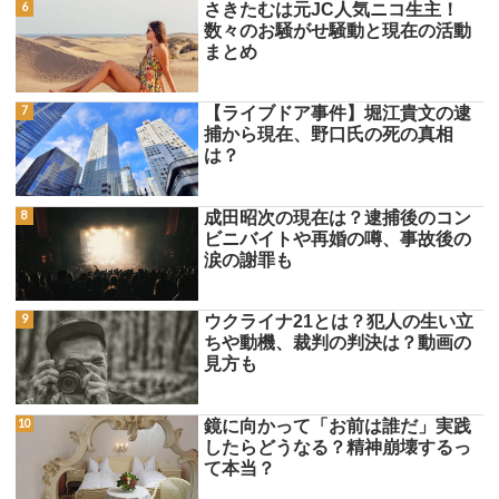
さきたむは元JC人気ニコ生主！
数々のお騒がせ騒動と現在の活動
まとめ
【ライブドア事件】堀江貴文の逮
捕から現在、野口氏の死の真相
は？
成田昭次の現在は？逮捕後のコン
ビニバイトや再婚の噂、事故後の
涙の謝罪も
ウクライナ21とは？犯人の生い立
ちや動機、裁判の判決は？動画の
見方も
鏡に向かって「お前は誰だ」実践
したらどうなる？精神崩壊するっ
て本当？