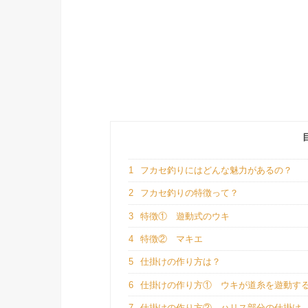
1
フカセ釣りにはどんな魅力があるの？
2
フカセ釣りの特徴って？
3
特徴① 遊動式のウキ
4
特徴② マキエ
5
仕掛けの作り方は？
6
仕掛けの作り方① ウキが道糸を遊動す
7
仕掛けの作り方② ハリス部分の仕掛け