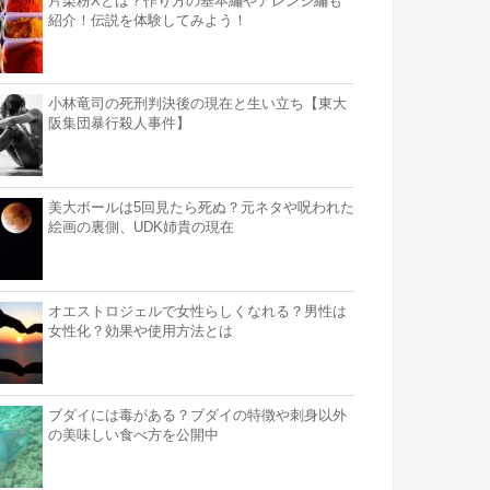
片栗粉Xとは？作り方の基本編やアレンジ編も
紹介！伝説を体験してみよう！
小林竜司の死刑判決後の現在と生い立ち【東大
阪集団暴行殺人事件】
美大ボールは5回見たら死ぬ？元ネタや呪われた
絵画の裏側、UDK姉貴の現在
オエストロジェルで女性らしくなれる？男性は
女性化？効果や使用方法とは
ブダイには毒がある？ブダイの特徴や刺身以外
の美味しい食べ方を公開中