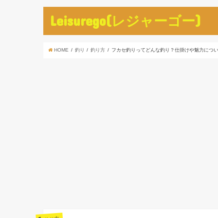
Leisurego(レジャーゴー)
HOME
釣り
釣り方
フカセ釣りってどんな釣り？仕掛けや魅力につ