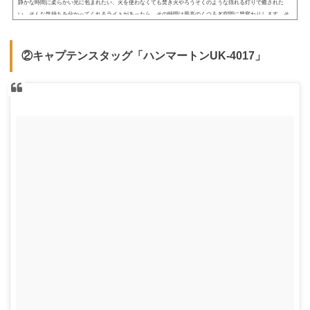
静かな時間に柔らかい光に包まれたい、火を使わなくても焚き火やろうそくのような揺れる灯りで癒された
い、そんな気持ちを分かってくれるライトがあったら、その時間は最高のくつろぎ空間に早変わりします。そ
してこの願いを叶えてくれるのがスノーピークのほおずきです。この記事ではそんなほおずきの特徴や機能に
ついてまとめました。スノーピーク「ほおずき」とは「オートキャンプ」のスタイルを生んだ会社として有名
なスノーピークは、数々のハイスペックな製品がキャンパーに大変人気のあるアウトドアブランドです。そし
②キャプテンスタッグ「ハンマートンUK-4017」
て今回ご...