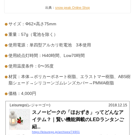
出典：
snow peak Online Shop
サイズ：Φ62×高さ75mm
重量：57g（電池を除く）
使用電源：単四型アルカリ乾電池 3本使用
使用続点灯時間：Hi40時間、Low70時間
使用温度条件：0〜35度
材質：本体→ポリカーボネート樹脂、エラストマー樹脂、ABS樹
脂シェード→シリコーンゴムレンズカバー→PMMA樹脂
価格：4,000円
Leisurego(レジャーゴー)
2018.12.15
スノーピークの「ほおずき」ってどんなア
イテム？｜賢い機能満載のLEDランタンご
紹...
https://leisurego.jp/archives/74901