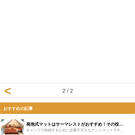
2 / 2
おすすめの記事
発泡式マットはサーマレストがおすすめ！その役割やメリット、人気のZライトソルも！ - Leisurego(レジャーゴー)
キャンプで快眠するために必要不可欠なテントマットですが、発泡式マットを使うならサーマレストがおすすめです。テントマットの2大役割である凸凹対策と断熱を十分に備えているものは他にありません。「初心者は...