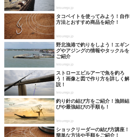
leisurego.jp
タコベイトを使ってみよう！自作
方法とおすすめ商品を紹介！
leisurego.jp
野北漁港で釣りをしよう！エギン
グやアジングの情報やタックルを
ご紹介
leisurego.jp
ストローエビルアーで魚を釣ろ
う！画像と図で作り方を詳しく解
説！
leisurego.jp
釣り針の結び方をご紹介！漁師結
びや最強結びの手順も！
leisurego.jp
ショックリーダーの結び方講座！
簡単な方法や手順をご紹介！