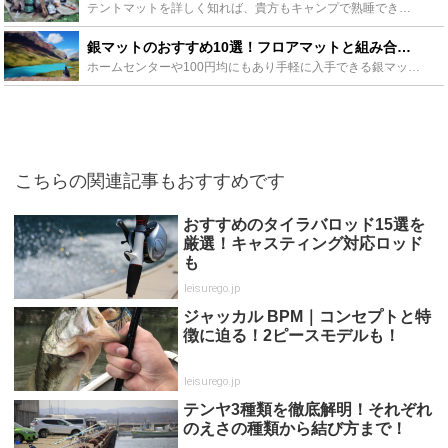
テントマットを詳しく知れば、貴方もキャンプで熟睡できる環境を作れます。断熱と凸凹対策が役割のテントマットの選び方を身につければ、モンベルやコールマンをはじめ、代用品でも安いものでも快適なキャンプで熟...
銀マットのおすすめ10選！フロアマットと組み合わせて使うと最強！？ - Leisurego(レジャーゴー)
ホームセンターや100円均にもあり手軽に入手できる銀マットですが、冬のキャンプにも効果的な使い方をお教えします。厚手のものや折りたたみ式のものなどを10選ご紹介すると共に、合わせて使うと効果絶大なお...
こちらの関連記事もおすすめです
おすすめのタイラバロッド15選を
厳選！キャスティング対応ロッド
も
leisurego.jp
ジャッカル BPM｜コンセプトと特
徴に迫る！2ピースモデルも！
leisurego.jp
テンヤ3種類を徹底解明！それぞれ
のえさの種類から結び方まで！