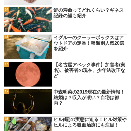
鯉の寿命ってどれくらい？ギネス
記録の鯉も紹介
イグルーのクーラーボックスはア
ウトドアの定番！種類別人気20選
を紹介
【名古屋アベック事件】加害者(実
名)、被害者の現在、少年法改正な
ど
中森明菜の2019現在の最新情報！
結婚は？収入が凄い？自宅は都
内？
ヒル(蛭)の実態に迫る！ヒル対策や
ヒルによる吸血治療にも注目！