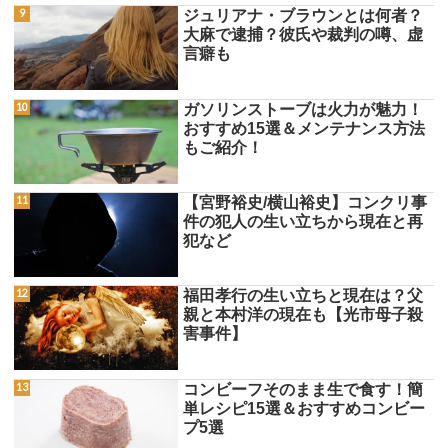
ジュリアナ・ブラウンとは何者？
大麻で逮捕？彼氏や裁判の噂、虚
言癖も
ガソリンストーブは火力が魅力！
おすすめ15選＆メンテナンス方法
もご紹介！
【宮野裕史/横山裕史】コンクリ事
件の犯人の生い立ちから現在と再
犯など
福田孝行の生い立ちと現在は？父
親と本村洋の現在も【光市母子殺
害事件】
コンビーフそのまま生で食す！簡
単レシピ15選＆おすすめコンビー
プ5選