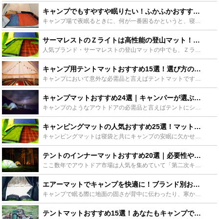
キャンプでもすやすや眠りたい！ふかふかおすすめエアマットを紹介します！ - Leisurego(レジャーゴー)
キャンプ場で夜眠るときに、何が一番困るかというと、寝心地です。体の下に石や凹凸があるとなかなか眠れず、疲れも取れません。今回紹介するのは、そんなゴツゴツした地面で寝るときの必需品、エアマットです。エ...
サーマレストのＺライトは高性能の登山マット！類似モデルとの比較も - Leisurego(レジャーゴー)
人気ブランド・サーマレストの登山マットの中でも、Ｚライトソルは特にキャンパーや登山家の支持を集めています。キャンプ泊に欠かせない使いやすさと、安心の断熱性を両立しているからです。そこで、今回は、サー...
キャンプ用テントマットおすすめ15選！選び方のポイントも徹底解説 - Leisurego(レジャーゴー)
キャンプにおいて意外な必需品と言えばテントマットです。キャンプの快適さを左右する寝心地はテントマット選びで大きく変わってきます。そこで今回はテントマットの重要性や選び方のポイントを分かりやすく説明す...
キャンプマットおすすめ24選｜キャンパーが選ぶ快適な人気アイテムをチェック！ - Leisurego(レジャーゴー)
キャンプのようなアウトドアの必需品と言えばテントにシュラフ（寝袋）ですよね。そして忘れてはいけないのがマットなんです。マットが有るのと無いのではキャンプにおける快適性や満足度が全然変わってくるんです...
キャンピングマットの人気おすすめ25選！マットの種類や選び方もご紹介！ - Leisurego(レジャーゴー)
キャンピングマットは寝袋と共にキャンプの安眠に欠かせません。しかしいざ選ぼうとすると銀マットにインフレーターマットなど種類があってどれがいいのか迷ってしまいます。今回はそのキャンピングマットの種類や...
テントのインナーマットおすすめ20選｜必要性や選び方をチェックして快適さを手に入れよう！ - Leisurego(レジャーゴー)
ここ数年でアウトドア市場は人気を集めていて「第二次キャンプブーム」とも呼ばれるほどです。せっかく忙しい日常から離れるなら、より快適に過ごすためにおすすめしたいのが、テントのインナーマットです。テント...
エアーマットでキャンプを快適に！ブランド別おすすめ15選！ - Leisurego(レジャーゴー)
キャンプで眠る際に地面の固さが背中に伝わったり、寒かったり、ゆっくり眠れなかったことはありませんか？そんな時、ベッドで眠っているようなクッション性のあるエアーマット（インフレーターマット）を使うこと...
テントマットおすすめ15選！あなたもキャンプで熟睡できます！！ - Leisurego(レジャーゴー)