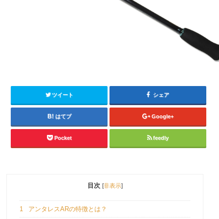
ツイート
シェア
はてブ
Google+
Pocket
feedly
目次
[
非表示
]
1
アンタレスARの特徴とは？