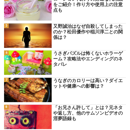
をご紹介！作り方や使用上の注意
点も
又野誠治はなぜ自殺してしまった
のか？松田優作や稲川淳二との関
係は？
うさぎパズルは怖くないホラーゲ
ーム？攻略法やエンディングのネ
タバレ
うなぎのカロリーは高い？ダイエ
ットや健康への影響は？
「お兄さん許して」とは？元ネタ
や返し方、他のサムソンビデオの
淫夢語録も