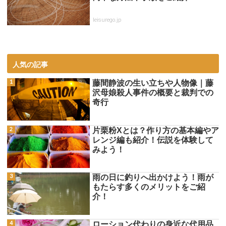
leisurego.jp
人気の記事
藤間静波の生い立ちや人物像｜藤
沢母娘殺人事件の概要と裁判での
奇行
片栗粉Xとは？作り方の基本編やア
レンジ編も紹介！伝説を体験して
みよう！
雨の日に釣りへ出かけよう！雨が
もたらす多くのメリットをご紹
介！
ローション代わりの身近な代用品