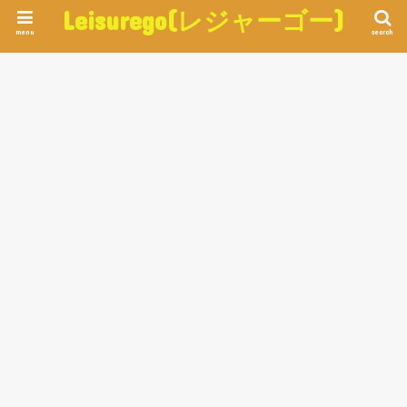
Leisurego(レジャーゴー)
menu
search