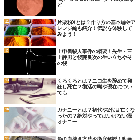
ど
片栗粉Xとは？作り方の基本編やア
レンジ編も紹介！伝説を体験して
みよう！
上申書殺人事件の概要！先生・三
上静男と後藤良次の生い立ちやそ
の後
くろくろとは？ニコ生を辞めて発
狂し死亡？復活の噂や現在につい
ても
ガナニーとは？初代や2代目亡くな
ったの？絶対やってはいけない癌
オナニー
魚の血抜き方法を徹底解説！動画