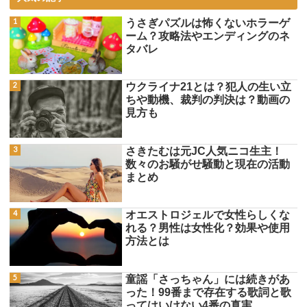
うさぎパズルは怖くないホラーゲ
ーム？攻略法やエンディングのネ
タバレ
ウクライナ21とは？犯人の生い立
ちや動機、裁判の判決は？動画の
見方も
さきたむは元JC人気ニコ生主！
数々のお騒がせ騒動と現在の活動
まとめ
オエストロジェルで女性らしくな
れる？男性は女性化？効果や使用
方法とは
童謡「さっちゃん」には続きがあ
った！99番まで存在する歌詞と歌
ってはいけない4番の真実