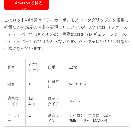
Amazonで見る
このロッドの特徴は『フルカーボンモノコックグリップ』を搭載し
軽量ながら感度の向上を実現したことでスペックではF（ファース
ト）テーパーではあるものの、実際にはRF（レギュラーファース
ト）テーパーともひけをとらないため、ヘビキャロでも申し分ない
仕様になっています。
7.2フ
長さ
自重
127g
ィート
仕舞寸
硬さ
X
約187.8㎝
法
適合ウ
12－
ロッド
ベイト
エイト
42g
タイプ
テーパ
適合ラ
ナイロン、フロロ：12－
F
ー
イン
25lb PE：MAX5号