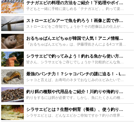
テナガエビの料理の方法をご紹介！下処理やポイントも解説！ - Leisurego(レジャーゴー)
子どもと一緒に手軽に楽しめる「テナガエビ」。釣って楽しむだけでなく、簡単な下処理で美味しくいただける食材でもあります。そんな「テナガエビ」を美味しく食べていただける料理方法から下処理やポイントをご紹...
ストローエビルアーで魚を釣ろう！画像と図で作り方を詳しく解説！ - Leisurego(レジャーゴー)
ストローエビをご存知でしょうか？その想像以上の仕上がりのリアルさで、一部で人気のあるストローで作ったエビの作り物です。驚くことにこの作ったエビで魚が釣れるのです。このストローエビの詳しい作り方を写真...
おるちゅばんエビちゅが韓国で人気！アニメ情報やポプテピピックとの関連まで - Leisurego(レジャーゴー)
『おるちゅばんエビちゅ』は、伊藤理佐さんによる4コマ漫画作品で、後にアニメ化もされました。そんな本作ですが日本での知名度は低く、韓国でヒットしたことによって逆輸入されることに。今回は『おるちゅばんエ...
シラサエビで釣ってみよう！釣れる魚から使い方までをご紹介 - Leisurego(レジャーゴー)
皆さん、シラサエビをご存じでしょうか？比較的どんな魚でも食いつきがいいので、これを生き餌に釣りをすれば坊主にならないと言われているエビです。そんな非常に使い勝手のよいシラサエビ、本記事ではその使い方...
最強のパンチ力！？シャコパンチの謎に迫る！ - Leisurego(レジャーゴー)
シャコと言えば、お寿司のネタでおなじみのエビみたいで、少し黒っぽくてとても美味しい握り寿司のイメージがあります。シャコとエビの見た目はよく似ているように見えます。同じ甲殻類ですが、エビとはかなり遠い...
釣り餌の種類や代用品をご紹介！川釣りや海釣りに役立つポイントを押さえよう - Leisurego(レジャーゴー)
釣りをするには餌が必要です。しかし、魚にたくさんの種類があるのと同じように、餌にもたくさんの種類があるので困る人も多いのではないでしょうか。この記事ではそういった人のために釣り餌の種類とその代表例な...
シラサエビとは？生態や飼育（養殖）、使う釣りについても徹底解説！ - Leisurego(レジャーゴー)
シラサエビとは、どんなエビかご存知ですか？釣りの世界では、釣れる餌として有名なエビです。このシラサエビについて生態や特徴、釣りでの活用や注意点、さらに、捕まえ方や飼育方法、気になる養殖についても紹介...