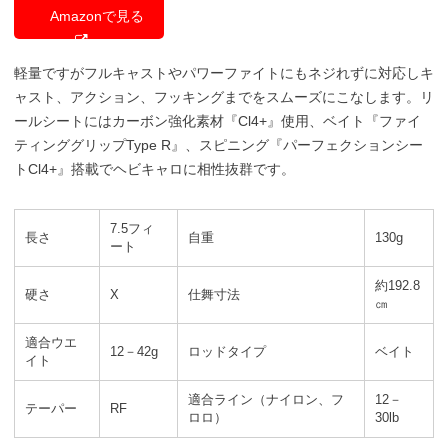
Amazonで見る
軽量ですがフルキャストやパワーファイトにもネジれずに対応しキ
ャスト、アクション、フッキングまでをスムーズにこなします。リ
ールシートにはカーボン強化素材『Cl4+』使用、ベイト『ファイ
ティンググリップType R』、スピニング『パーフェクションシー
トCl4+』搭載でヘビキャロに相性抜群です。
7.5フィ
長さ
自重
130g
ート
約192.8
硬さ
X
仕舞寸法
㎝
適合ウエ
12－42g
ロッドタイプ
ベイト
イト
適合ライン（ナイロン、フ
12－
テーパー
RF
ロロ）
30lb