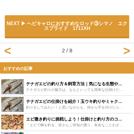
NEXT
ヘビキャロにおすすめなロッド③シマノ エク
スプライド 1711XH
2 / 8
おすすめの記事
テナガエビの釣り方＆飼育方法｜気になる生態や生息地は？ - Leisurego(レジャーゴー)
テナガエビ釣りの魅力は、なんといっても簡単な仕掛けだけもって出かけられる手軽さでしょうか。しかも、ビールのつまみにもってこいで、子供と一緒に飼育を楽しむこともできること。まさに一石二鳥の釣りです。今...
テナガエビの仕掛けを紹介！玉ウキ釣りやミャク釣りも！ - Leisurego(レジャーゴー)
釣りをしてみたい！と思いながらも、何から手を付けたらいいか分からない人や、お手軽ながらも釣りの醍醐味をしっかり味わいたい方へ。テナガエビ釣りに挑戦しませんか？今回は、小物でも鋭い駆け引きを楽しませて...
エビ撒き釣りに挑戦しよう！仕掛けと釣り方のコツを大公開 - Leisurego(レジャーゴー)
「エビで鯛を釣る」皆さんご存知の通り、有名なことわざです。高価なエサを元に、もっと高価なターゲットを狙う。という意味ですよね。ハイリスク、ハイリターンなので、とてもゲーム性が高く、釣れたときの達成感...