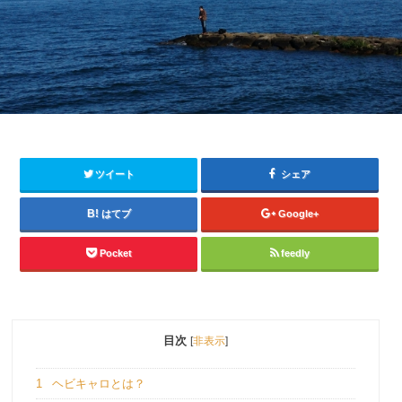
ツイート
シェア
はてブ
Google+
Pocket
feedly
目次
[
非表示
]
1
ヘビキャロとは？