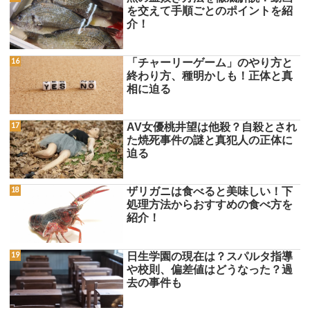
を交えて手順ごとのポイントを紹
介！
「チャーリーゲーム」のやり方と
終わり方、種明かしも！正体と真
相に迫る
AV女優桃井望は他殺？自殺とされ
た焼死事件の謎と真犯人の正体に
迫る
ザリガニは食べると美味しい！下
処理方法からおすすめの食べ方を
紹介！
日生学園の現在は？スパルタ指導
や校則、偏差値はどうなった？過
去の事件も