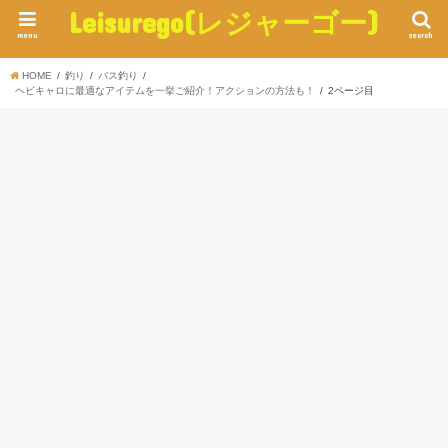
Leisurego(レジャーゴー)
menu
search
HOME
釣り
バス釣り
ヘビキャロに最適なアイテムを一挙ご紹介！アクションの方法も！
2ページ目