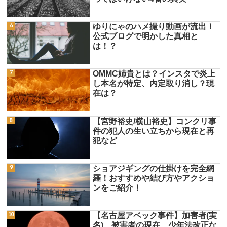
ゆりにゃのハメ撮り動画が流出！
公式ブログで明かした真相と
は！？
OMMC姉貴とは？インスタで炎上
し本名が特定、内定取り消し？現
在は？
【宮野裕史/横山裕史】コンクリ事
件の犯人の生い立ちから現在と再
犯など
ショアジギングの仕掛けを完全網
羅！おすすめや結び方やアクショ
ンをご紹介！
【名古屋アベック事件】加害者(実
名)、被害者の現在、少年法改正な