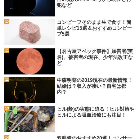
犯など
コンビーフそのまま生で食す！簡
単レシピ15選＆おすすめコンビー
プ5選
【名古屋アベック事件】加害者(実
名)、被害者の現在、少年法改正な
ど
中森明菜の2019現在の最新情報！
結婚は？収入が凄い？自宅は都
内？
ヒル(蛭)の実態に迫る！ヒル対策や
ヒルによる吸血治療にも注目！
双眼鏡のおすすめ20選！コンサー