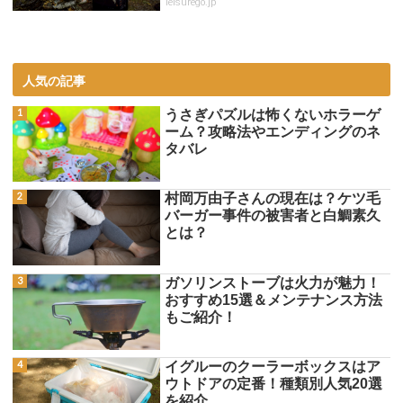
leisurego.jp
人気の記事
うさぎパズルは怖くないホラーゲ
ーム？攻略法やエンディングのネ
タバレ
村岡万由子さんの現在は？ケツ毛
バーガー事件の被害者と白鯛素久
とは？
ガソリンストーブは火力が魅力！
おすすめ15選＆メンテナンス方法
もご紹介！
イグルーのクーラーボックスはア
ウトドアの定番！種類別人気20選
を紹介