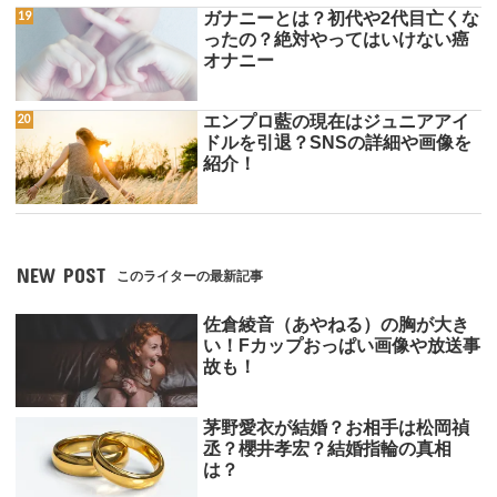
ガナニーとは？初代や2代目亡くな
ったの？絶対やってはいけない癌
オナニー
エンプロ藍の現在はジュニアアイ
ドルを引退？SNSの詳細や画像を
紹介！
NEW POST
このライターの最新記事
佐倉綾音（あやねる）の胸が大き
い！Fカップおっぱい画像や放送事
故も！
茅野愛衣が結婚？お相手は松岡禎
丞？櫻井孝宏？結婚指輪の真相
は？