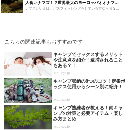
人食いナマズ！？世界最大のヨーロッパオオナマズの生態を解説！日本にもいる？ - Leisurego(レジャーゴー)
ナマズといえば、バスフィッシングをしている方ならおなじみの魚ですが、今回紹介するのはその名もヨーロッパオオナマズ、世界最大のナマズです。そのヨーロッパオオナマズが日本に生息しているとまことしやかに囁...
こちらの関連記事もおすすめです
キャンプでセックスするメリット
や注意点を紹介！逮捕されること
もある？！
leisurego.jp
キャンプ収納の8つのコツ！定番ボ
ックス使用からシーン別に紹介！
leisurego.jp
キャンプ熟練者が教える！雨キャ
ンプの対策と必要アイテム・楽し
み方まとめ
leisurego.jp