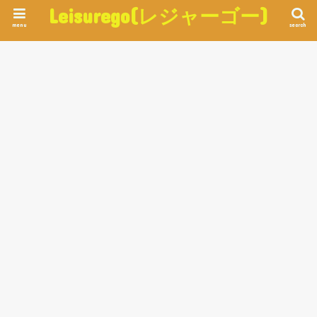
Leisurego(レジャーゴー)
menu
search