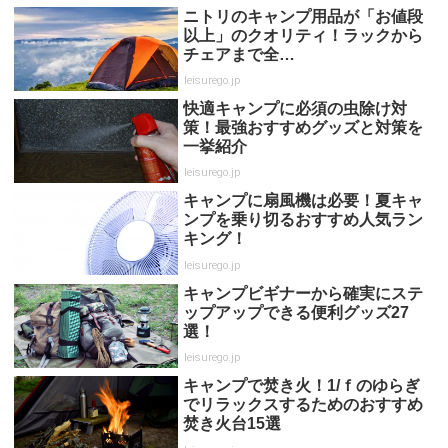
ニトリのキャンプ用品が「お値段
以上」のクオリティ！ラックから
チェアまで全…
leisurego.jp
快適キャンプに必須の虫除け対
策！最強おすすめグッズと対策を
一挙紹介
leisurego.jp
キャンプに扇風機は必要！夏キャ
ンプを乗り切るおすすめ人気ラン
キング！
leisurego.jp
キャンプビギナーから確実にステ
ップアップできる便利グッズ27
選！
leisurego.jp
キャンプで焚き火！1/ｆのゆらぎ
でリラックスするためのおすすめ
焚き火台15選