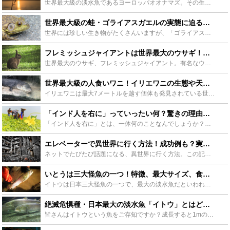
世界最大級の淡水魚であるヨーロッパオオナマズ。その生態は最大３～４メートルに上り、ハトや小型犬なら丸呑みにする獰猛さを持ち合わせています。一方で世界中のアングラ―に愛されるゲームフィッシュとして人気...
世界最大級の蛙・ゴライアスガエルの実態に迫る！飼育方法も要チェック！ - Leisurego(レジャーゴー)
世界には珍しい生き物がたくさんいますが、「ゴライアスガエル」は、世界最大級の大きさのカエルとして有名です。なんと大人になると人間の赤ちゃんほどのサイズにまで成長し、見るものを圧倒します。ここでは、そ...
フレミッシュジャイアントは世界最大のウサギ！特徴や飼育方法、販売店や値段も - Leisurego(レジャーゴー)
世界最大のウサギ、フレミッシュジャイアント。有名なウサギなので聞いたことがある人も多いのではないでしょうか？この記事ではフレミッシュジャイアントを販売しているお店や販売価格、飼育時に注意する点、飼育...
世界最大級の人食いワニ！イリエワニの生態や天敵に迫る！日本軍とも関係があった？ - Leisurego(レジャーゴー)
イリエワニは最大7メートルを越す個体も発見されている世界最大級のワニです。その性格はどう猛で恐ろしく、数多くの人が犠牲になったと言われています。意外にも日本との関わりが深いイリエワニの生態や天敵、日...
「インド人を右に」っていったい何？驚きの理由と意味、親しまれる理由とは？ - Leisurego(レジャーゴー)
「インド人を右に」とは、一体何のことなんでしょうか？何故インド人？右にとはどうすることなのか、1997年から伝説となって語り継がれるこの謎の言葉が誕生した背景や意味について詳しくご紹介します。 「右...
エレベーターで異世界に行く方法！成功例も？実際の体験談とその考察 - Leisurego(レジャーゴー)
ネットでたびたび話題になる、異世界に行く方法。この記事ではエレベーターで異世界にいく方法を解説します。多くの人が実践して成功したという意見もあります。はたして本当にエレベーターで異世界にいくことがで...
いとうは三大怪魚の一つ！特徴、最大サイズ、食味、釣り方についてご紹介 - Leisurego(レジャーゴー)
イトウは日本三大怪魚の一つで、最大の淡水魚だといわれています。そんなイトウは北海道でクマを飲み込んだなど、伝説もある魚です。この記事ではそんないとうの特徴や生態、味や最大サイズなどについて紹介してい...
絶滅危惧種・日本最大の淡水魚「イトウ」とはどんな魚？魚が熊を食べた？ - Leisurego(レジャーゴー)
皆さんはイトウという魚をご存知ですか？成長すると1mの体長になる日本では最大級の淡水魚で「幻の魚」とも呼ばれています。なんと湖に飛び込んできた熊を食べたというイトウの伝説もあります。今回はそのイトウ...