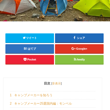
ツイート
シェア
はてブ
Google+
Pocket
feedly
目次
[
非表示
]
1
キャンプメーカーを知ろう
2
キャンプメーカー25選国内編：モンベル