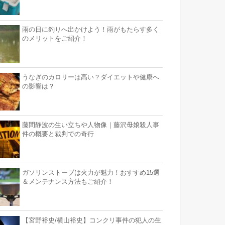
雨の日に釣りへ出かけよう！雨がもたらす多く
のメリットをご紹介！
うなぎのカロリーは高い？ダイエットや健康へ
の影響は？
藤間静波の生い立ちや人物像｜藤沢母娘殺人事
件の概要と裁判での奇行
ガソリンストーブは火力が魅力！おすすめ15選
＆メンテナンス方法もご紹介！
【宮野裕史/横山裕史】コンクリ事件の犯人の生