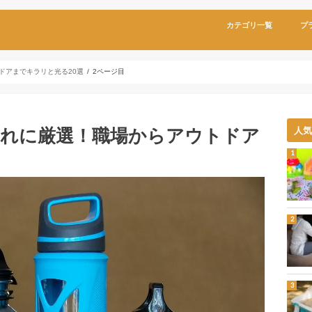
カテゴリ一覧
プ
ドアまでキラリと光る20選
2ページ目
れに厳選！職場からアウトドア
人