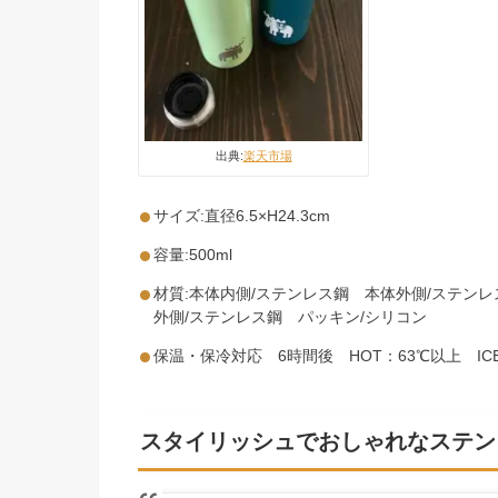
出典:
楽天市場
サイズ:直径6.5×H24.3cm
容量:500ml
材質:本体内側/ステンレス鋼 本体外側/ステン
外側/ステンレス鋼 パッキン/シリコン
保温・保冷対応 6時間後 HOT：63℃以上 IC
スタイリッシュでおしゃれなステ