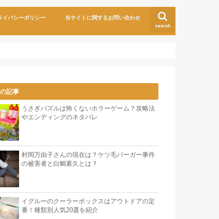
ライバシーポリシー
当サイトに関するお問い合わせ
search
気の記事
うさぎパズルは怖くないホラーゲーム？攻略法
やエンディングのネタバレ
村岡万由子さんの現在は？ケツ毛バーガー事件
の被害者と白鯛素久とは？
イグルーのクーラーボックスはアウトドアの定
番！種類別人気20選を紹介