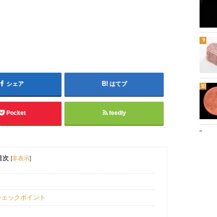
シェア
はてブ
Pocket
feedly
"
目次
[
非表示
]
チェックポイント
選