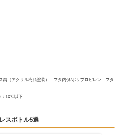
レス鋼（アクリル樹脂塗装） フタ内側/ポリプロピレン フタ
E：10℃以下
ンレスボトル5選