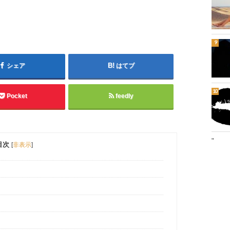
シェア
はてブ
Pocket
feedly
"
目次
[
非表示
]