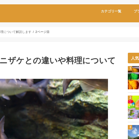
カテゴリ一覧
プ
料理について解説します
2ページ目
ニザケとの違いや料理について
人