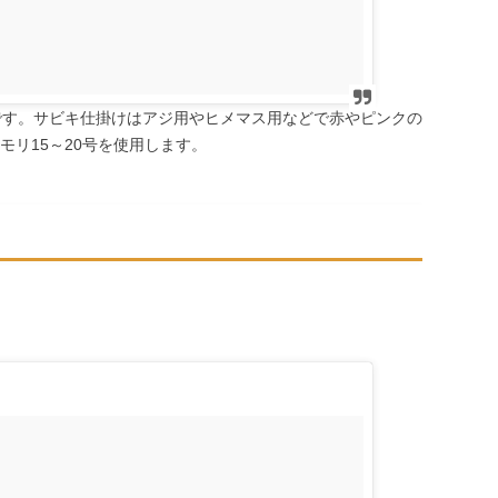
後です。サビキ仕掛けはアジ用やヒメマス用などで赤やピンクの
モリ15～20号を使用します。