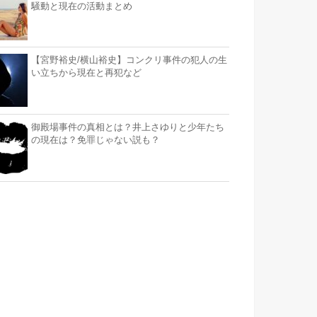
騒動と現在の活動まとめ
【宮野裕史/横山裕史】コンクリ事件の犯人の生
い立ちから現在と再犯など
御殿場事件の真相とは？井上さゆりと少年たち
の現在は？免罪じゃない説も？