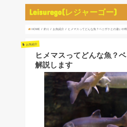
Leisurego(レジャーゴー)
HOME
釣り
お魚紹介
ヒメマスってどんな魚？ベニザケとの違いや
お魚紹介
ヒメマスってどんな魚？ベ
解説します