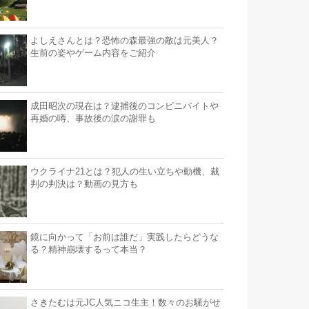
よしえさんとは？恐怖の森最強の敵は元美人？
生前の姿やゲーム内容をご紹介
成田昭次の現在は？逮捕後のコンビニバイトや
再婚の噂、事故後の涙の謝罪も
ウクライナ21とは？犯人の生い立ちや動機、裁
判の判決は？動画の見方も
鏡に向かって「お前は誰だ」実践したらどうな
る？精神崩壊するって本当？
さきたむは元JC人気ニコ生主！数々のお騒がせ