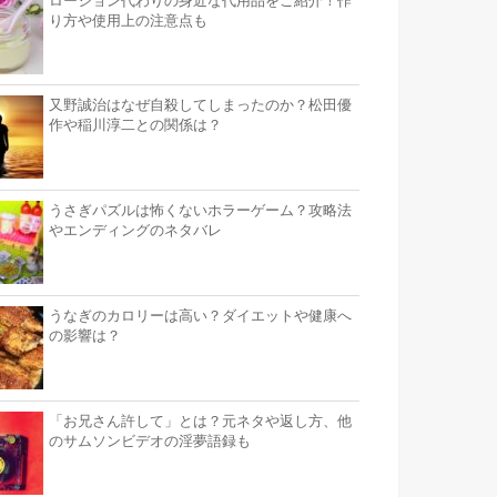
ローション代わりの身近な代用品をご紹介！作
り方や使用上の注意点も
又野誠治はなぜ自殺してしまったのか？松田優
作や稲川淳二との関係は？
うさぎパズルは怖くないホラーゲーム？攻略法
やエンディングのネタバレ
うなぎのカロリーは高い？ダイエットや健康へ
の影響は？
「お兄さん許して」とは？元ネタや返し方、他
のサムソンビデオの淫夢語録も