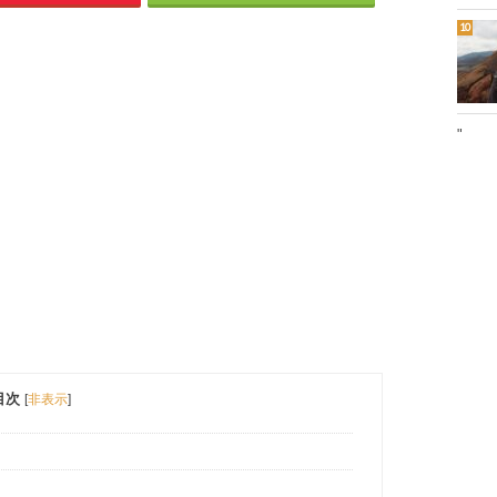
"
目次
[
非表示
]