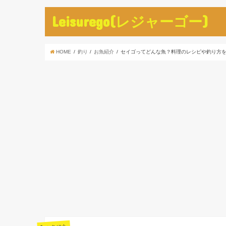
Leisurego(レジャーゴー)
HOME
釣り
お魚紹介
セイゴってどんな魚？料理のレシピや釣り方