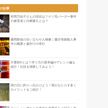
気の記事
村岡万由子さんの現在は？ケツ毛バーガー事件
の被害者と白鯛素久とは？
藤間静波の生い立ちや人物像｜藤沢母娘殺人事
件の概要と裁判での奇行
片栗粉Xとは？作り方の基本編やアレンジ編も
紹介！伝説を体験してみよう！
雨の日に釣りへ出かけよう！雨がもたらす多く
のメリットをご紹介！