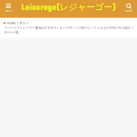
Leisurego(レジャーゴー)
menu
search
HOME
釣り
ラバージグトレーラー最強おすすめランキング15！バス釣りにベストなものや付け方も紹介
2ページ目