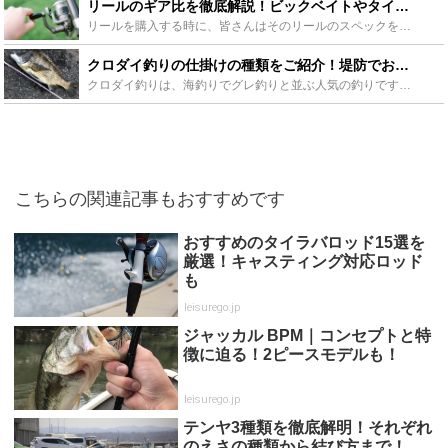
リールのギア比を徹底解説！ビックベイトやタイラバに向いているギア比は？ - Leisurego(レジャーゴー)
リールを購入する時に、皆さんはそのリールのスペックを見てそこに必ず書いてあるギア比がいくつなのかチェックしていますか？初心者の方やよくわからないという方の為に、ギア比の種類と種類別のおすすめリールを...
クロダイ釣りの仕掛けの種類をご紹介！堤防でおすすめな仕掛けは？ - Leisurego(レジャーゴー)
クロダイ釣りは、海釣りでグレ釣りと並ぶ人気の釣りです。日本全国各地でいろいろな釣りが行われていますが、中でもルアー釣り、ウキを使ったフカセ釣り、落とし込み釣りの三つは特に人気の釣りです。ここでは、こ...
こちらの関連記事もおすすめです
おすすめのタイラバロッド15選を
厳選！キャスティング対応ロッド
も
leisurego.jp
ジャッカル BPM｜コンセプトと特
徴に迫る！2ピースモデルも！
leisurego.jp
テンヤ3種類を徹底解明！それぞれ
のえさの種類から結び方まで！