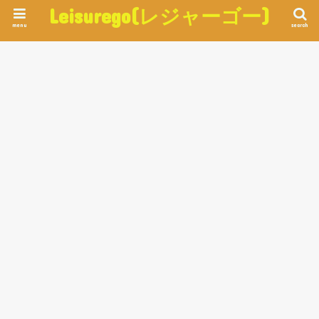
Leisurego(レジャーゴー)
menu
search