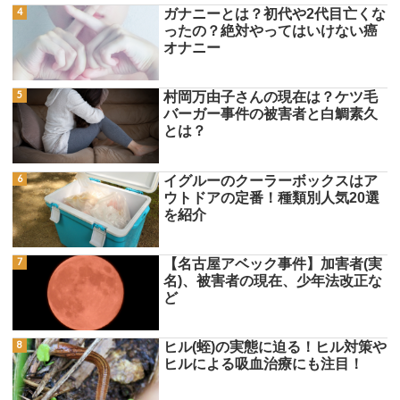
ガナニーとは？初代や2代目亡くな
ったの？絶対やってはいけない癌
オナニー
村岡万由子さんの現在は？ケツ毛
バーガー事件の被害者と白鯛素久
とは？
イグルーのクーラーボックスはア
ウトドアの定番！種類別人気20選
を紹介
【名古屋アベック事件】加害者(実
名)、被害者の現在、少年法改正な
ど
ヒル(蛭)の実態に迫る！ヒル対策や
ヒルによる吸血治療にも注目！