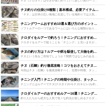
チヌ（クロダイ）は引きが強く釣っていて楽しい魚の一つです。今回はそんなチヌ（クロダイ）釣りにおすすめなルアーを種類別で紹介していき、それぞれのルアーの特性に合ったロッドや、チヌ（クロダイ）釣りにあっ...
チヌ釣りの仕掛け8種類｜基本構成、必要アイテム、実際の作り方まで！ - Leisurego(レジャーゴー)
「チヌ」は日本の広い海域に生息している海釣りでは人気の魚です。チヌは様々な釣り方で狙えるため、仕掛けの種類もとてもたくさんあります。この記事では、チヌ釣りで用いられる10種類の仕掛けを釣り方別に取り...
チニングワームおすすめ10選＆選び方のポイントを紹介します！ - Leisurego(レジャーゴー)
ソフトルアーの一つであるワームにはいろんな種類がありますが、膨大な数の中からどれを使えばいいかわからないことが多々あります。今回はそんなチニングワームとして最適なものをまとめてみました。ワームのおす...
クロダイをルアーで釣ろう！チニングにおすすめのルアー12選をご紹介！ - Leisurego(レジャーゴー)
クロダイをルアーで狙うことを「チニング」と言いますが、人気が急上昇しています。従来はルアーシーバスの外道などで釣れることが多かったクロダイですが、専用のルアーが発売されるなどチニング人気に合わせてタ...
チヌの釣り方は？ルアーや餌を駆使して大物を釣り上げよう！ - Leisurego(レジャーゴー)
チヌという魚をご存知でしょうか？関西ではなじみのある魚ですが関東ではクロダイと呼ばれる魚で、身近なターゲットなのに強烈な引きを楽しめる人気ターゲットになります。そんなチヌには多くの釣り方が確立されて...
チヌ（石鯛）釣り徹底攻略！コツをおさえてチヌをゲットしよう！ - Leisurego(レジャーゴー)
今回はチヌ（石鯛）を徹底攻略すべく、生態や特徴、タックルなどについてご紹介します。また、その生態を知れば知るほどより釣果をあげられるチヌ。釣果UPに必要な考え方という観点からもご説明させていただきま...
チニング入門！チニングの時期や仕掛け、タックルは？ - Leisurego(レジャーゴー)
チニングとはルアーでチヌ(クロダイ)やキチヌ(キビレ)を釣ることを言います。クロダイは警戒心が強く、エサ釣りでウキフカセ釣や落とし込み、ブッコミ釣など磯,堤防からよく狙いますが、釣るのが難しい魚と思...
クロダイルアーのおすすめルアー16選！チニングの基本も一緒にチェックしよう！ - Leisurego(レジャーゴー)
釣り人たちから絶大な人気で色々な釣法が楽しめるクロダイですが近年では一度釣ったら病みつきになると言われているルアーを使ったチニングが人気を集めているようです。そのチニングの基本と一緒におすすめのルア...