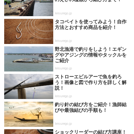
leisurego.jp
タコベイトを使ってみよう！自作
方法とおすすめ商品を紹介！
leisurego.jp
野北漁港で釣りをしよう！エギン
グやアジングの情報やタックルを
ご紹介
leisurego.jp
ストローエビルアーで魚を釣ろ
う！画像と図で作り方を詳しく解
説！
leisurego.jp
釣り針の結び方をご紹介！漁師結
びや最強結びの手順も！
leisurego.jp
ショックリーダーの結び方講座！