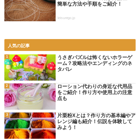
簡単な方法や手順をご紹介！
leisurego.jp
人気の記事
うさぎパズルは怖くないホラーゲ
ーム？攻略法やエンディングのネ
タバレ
ローション代わりの身近な代用品
をご紹介！作り方や使用上の注意
点も
片栗粉Xとは？作り方の基本編やア
レンジ編も紹介！伝説を体験して
みよう！