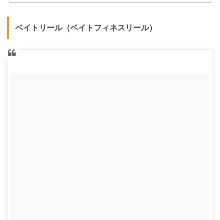
鋭働き満載のハイエンドモデルまでをご解説します！スピニングリールおすすめのメー
カー4選スピニングリールメーカーの代表格著名なリールメーカーは3社あり、「シマ
ノ」「ダイワ」「アブガルシア」です。最近では、海外メーカーである「カストキン
ベイトリール（ベイトフィネスリール）
グ」が、お買い得な代金帯でありな...