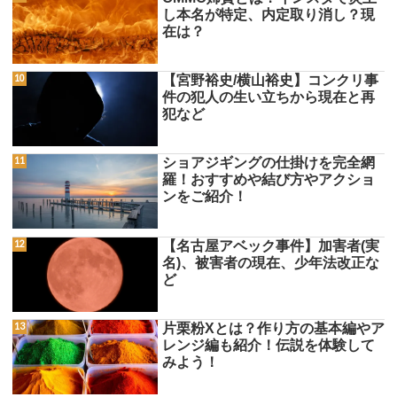
し本名が特定、内定取り消し？現
在は？
【宮野裕史/横山裕史】コンクリ事
件の犯人の生い立ちから現在と再
犯など
ショアジギングの仕掛けを完全網
羅！おすすめや結び方やアクショ
ンをご紹介！
【名古屋アベック事件】加害者(実
名)、被害者の現在、少年法改正な
ど
片栗粉Xとは？作り方の基本編やア
レンジ編も紹介！伝説を体験して
みよう！