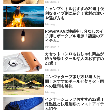
leisurego.jp
キャンプケトルおすすめ20選｜便
利なタイプ別に紹介！素材の違い
や選び方も
leisurego.jp
PowerArQは性能申し分なしのイ
チ押しポータブル電源！話題のア
イテム…
leisurego.jp
カセットコンロもおしゃれ商品が
続々登場！クールな人気おすすめ
23選！
leisurego.jp
ニンジャタープ張り方13選大公
開！おすすめポールと焚き火・雨
への疑問も解決
leisurego.jp
インナーシュラフおすすめ12選！
保温性と快適睡眠のマストアイテ
ム紹介