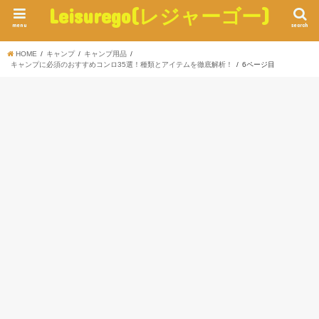
Leisurego(レジャーゴー)
menu
search
HOME
キャンプ
キャンプ用品
キャンプに必須のおすすめコンロ35選！種類とアイテムを徹底解析！
6ページ目