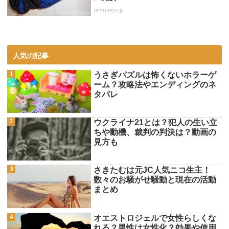
leisurego.jp
人気の記事
うさぎパズルは怖くないホラーゲ
ーム？攻略法やエンディングのネ
タバレ
ウクライナ21とは？犯人の生い立
ちや動機、裁判の判決は？動画の
見方も
さきたむは元JC人気ニコ生主！
数々のお騒がせ騒動と現在の活動
まとめ
オエストロジェルで女性らしくな
れる？男性は女性化？効果や使用