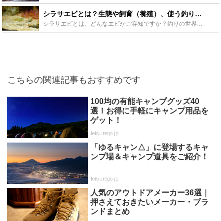
シラサエビとは？生態や飼育（養殖）、使う釣りについても徹底解説！ - Leisurego(レジャーゴー)
シラサエビとは、どんなエビかご存知ですか？釣りの世界では、釣れる餌として有名なエビです。このシラサエビについて生態や特徴、釣りでの活用や注意点、さらに、捕まえ方や飼育方法、気になる養殖についても紹介...
こちらの関連記事もおすすめです
100均の有能キャンプグッズ40
選！お得に手軽にキャンプ用品を
ゲット！
leisurego.jp
「ゆるキャン△」に登場するキャ
ンプ場＆キャンプ道具をご紹介！
leisurego.jp
人気のアウトドアメーカー36選｜
押さえておきたいメーカー・ブラ
ンドまとめ