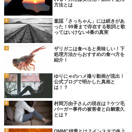
方法とは
童謡「さっちゃん」には続きがあ
った！99番まで存在する歌詞と歌
ってはいけない4番の真実
ザリガニは食べると美味しい！下
処理方法からおすすめの食べ方を
紹介！
ゆりにゃのハメ撮り動画が流出！
公式ブログで明かした真相と
は！？
村岡万由子さんの現在は？ケツ毛
バーガー事件の被害者と白鯛素久
とは？
OMMC姉貴とは？インスタで炎上