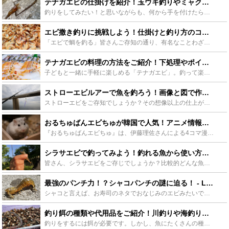
テナガエビの仕掛けを紹介！玉ウキ釣りやミャク釣りも！ - Leisurego(レジャーゴー)
釣りをしてみたい！と思いながらも、何から手を付けたらいいか分からない人や、お手軽ながらも釣りの醍醐味をしっかり味わいたい方へ。テナガエビ釣りに挑戦しませんか？今回は、小物でも鋭い駆け引きを楽しませて...
エビ撒き釣りに挑戦しよう！仕掛けと釣り方のコツを大公開 - Leisurego(レジャーゴー)
「エビで鯛を釣る」皆さんご存知の通り、有名なことわざです。高価なエサを元に、もっと高価なターゲットを狙う。という意味ですよね。ハイリスク、ハイリターンなので、とてもゲーム性が高く、釣れたときの達成感...
テナガエビの料理の方法をご紹介！下処理やポイントも解説！ - Leisurego(レジャーゴー)
子どもと一緒に手軽に楽しめる「テナガエビ」。釣って楽しむだけでなく、簡単な下処理で美味しくいただける食材でもあります。そんな「テナガエビ」を美味しく食べていただける料理方法から下処理やポイントをご紹...
ストローエビルアーで魚を釣ろう！画像と図で作り方を詳しく解説！ - Leisurego(レジャーゴー)
ストローエビをご存知でしょうか？その想像以上の仕上がりのリアルさで、一部で人気のあるストローで作ったエビの作り物です。驚くことにこの作ったエビで魚が釣れるのです。このストローエビの詳しい作り方を写真...
おるちゅばんエビちゅが韓国で人気！アニメ情報やポプテピピックとの関連まで - Leisurego(レジャーゴー)
『おるちゅばんエビちゅ』は、伊藤理佐さんによる4コマ漫画作品で、後にアニメ化もされました。そんな本作ですが日本での知名度は低く、韓国でヒットしたことによって逆輸入されることに。今回は『おるちゅばんエ...
シラサエビで釣ってみよう！釣れる魚から使い方までをご紹介 - Leisurego(レジャーゴー)
皆さん、シラサエビをご存じでしょうか？比較的どんな魚でも食いつきがいいので、これを生き餌に釣りをすれば坊主にならないと言われているエビです。そんな非常に使い勝手のよいシラサエビ、本記事ではその使い方...
最強のパンチ力！？シャコパンチの謎に迫る！ - Leisurego(レジャーゴー)
シャコと言えば、お寿司のネタでおなじみのエビみたいで、少し黒っぽくてとても美味しい握り寿司のイメージがあります。シャコとエビの見た目はよく似ているように見えます。同じ甲殻類ですが、エビとはかなり遠い...
釣り餌の種類や代用品をご紹介！川釣りや海釣りに役立つポイントを押さえよう - Leisurego(レジャーゴー)
釣りをするには餌が必要です。しかし、魚にたくさんの種類があるのと同じように、餌にもたくさんの種類があるので困る人も多いのではないでしょうか。この記事ではそういった人のために釣り餌の種類とその代表例な...