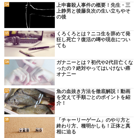
上申書殺人事件の概要！先生・三
上静男と後藤良次の生い立ちやそ
の後
くろくろとは？ニコ生を辞めて発
狂し死亡？復活の噂や現在につい
ても
ガナニーとは？初代や2代目亡くな
ったの？絶対やってはいけない癌
オナニー
魚の血抜き方法を徹底解説！動画
を交えて手順ごとのポイントを紹
介！
「チャーリーゲーム」のやり方と
終わり方、種明かしも！正体と真
相に迫る