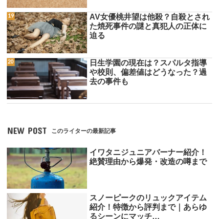
AV女優桃井望は他殺？自殺とされ
た焼死事件の謎と真犯人の正体に
迫る
日生学園の現在は？スパルタ指導
や校則、偏差値はどうなった？過
去の事件も
NEW POST
このライターの最新記事
イワタニジュニアバーナー紹介！
絶賛理由から爆発・改造の噂まで
スノーピークのリュックアイテム
紹介！特徴から評判まで｜あらゆ
るシーンにマッチ…